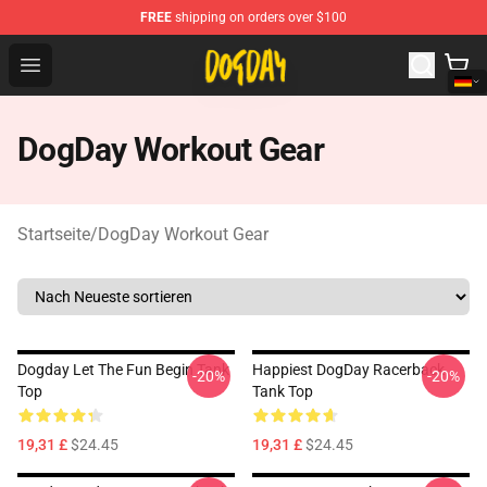
FREE
shipping on orders over $100
DogDay Store - Official DogDay Merchandise Shop
Open menu
DogDay Workout Gear
Startseite
/
DogDay Workout Gear
Dogday Let The Fun Begin Tank
Happiest DogDay Racerback
-20%
-20%
Top
Tank Top
19,31 £
$24.45
19,31 £
$24.45