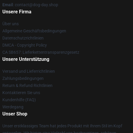
Email
: contact@dog-day.shop
Unsere Firma
Über uns
Allgemeine Geschäftsbedingungen
Datenschutzrichtlinien
DMCA - Copyright Policy
CA SB657: Lieferkettentransparenzgesetz
Unsere Unterstützung
Versand und Lieferrichtlinien
Zahlungsbedingungen
Return & Refund Richtlinien
Kontaktieren Sie uns
Kundenhilfe (FAQ)
Werdegang
Unser Shop
Unser erstklassiges Team hat jedes Produkt mit Ihrem Stil im Kopf