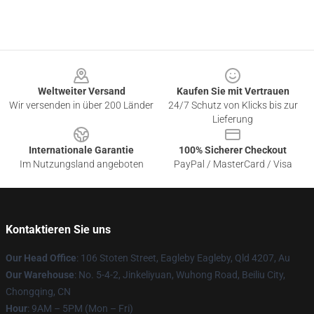
Footer
Weltweiter Versand
Kaufen Sie mit Vertrauen
Wir versenden in über 200 Länder
24/7 Schutz von Klicks bis zur
Lieferung
Internationale Garantie
100% Sicherer Checkout
Im Nutzungsland angeboten
PayPal / MasterCard / Visa
Kontaktieren Sie uns
Our Head Office
: 106 Stoten Street, Eagleby Eagleby, Qld 4207, Au
Our Warehouse
: No. 5-4-2, Jinkeliyuan, Wuhong Road, Beiliu City,
Chongqing, CN
Hour
: 9AM – 5PM (Mon – Fri)