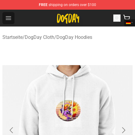
FREE
shipping on orders over $100
DogDay Store - Official DogDay Merchandise Shop
Open menu
Startseite
/
DogDay Cloth
/
DogDay Hoodies