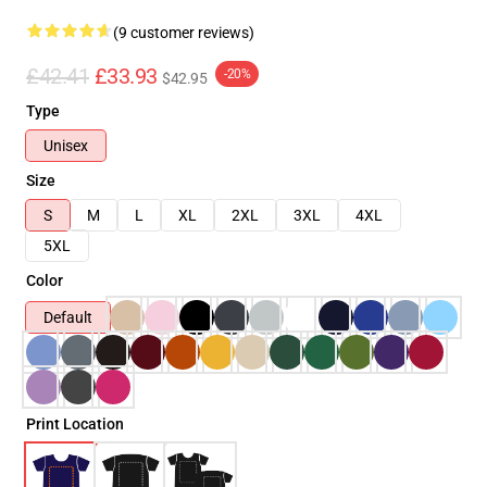
(9 customer reviews)
£42.41
£33.93
-20%
$42.95
Type
Unisex
Size
S
M
L
XL
2XL
3XL
4XL
5XL
Color
Default
Print Location