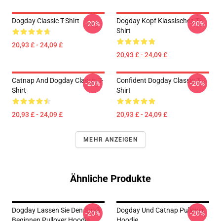
Dogday Classic T-Shirt
Dogday Kopf Klassisches T-
-20%
-20%
Shirt
20,93 £ - 24,09 £
20,93 £ - 24,09 £
Catnap And Dogday Classic T-
Confident Dogday Classic T-
-20%
-20%
Shirt
Shirt
20,93 £ - 24,09 £
20,93 £ - 24,09 £
MEHR ANZEIGEN
Ähnliche Produkte
Dogday Lassen Sie Den Spaß
Dogday Und Catnap Pullover
-20%
-20%
Beginnen Pullover Hoodie
Hoodie