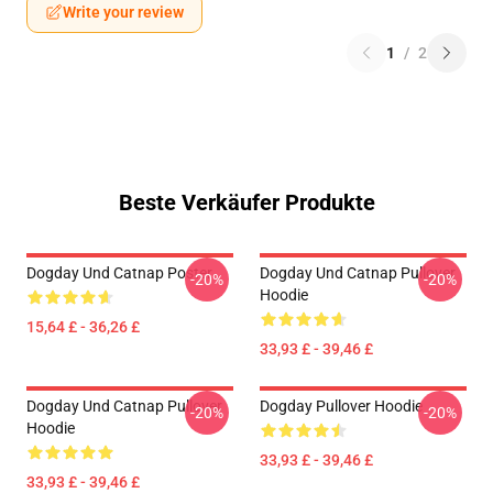
Write your review
1
/
2
Beste Verkäufer Produkte
Dogday Und Catnap Poster
Dogday Und Catnap Pullover
-20%
-20%
Hoodie
15,64 £ - 36,26 £
33,93 £ - 39,46 £
Dogday Und Catnap Pullover
Dogday Pullover Hoodie
-20%
-20%
Hoodie
33,93 £ - 39,46 £
33,93 £ - 39,46 £