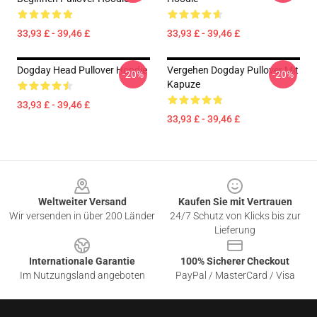
33,93 £ - 39,46 £
33,93 £ - 39,46 £
Dogday Head Pullover Hoodie
Vergehen Dogday Pullover Mit
-20%
-20%
Kapuze
33,93 £ - 39,46 £
33,93 £ - 39,46 £
Footer
Weltweiter Versand
Kaufen Sie mit Vertrauen
Wir versenden in über 200 Länder
24/7 Schutz von Klicks bis zur
Lieferung
Internationale Garantie
100% Sicherer Checkout
Im Nutzungsland angeboten
PayPal / MasterCard / Visa