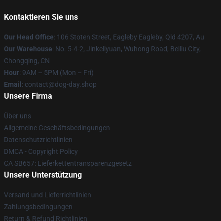
Kontaktieren Sie uns
Our Head Office
: 106 Stoten Street, Eagleby Eagleby, Qld 4207, Au
Our Warehouse
: No. 5-4-2, Jinkeliyuan, Wuhong Road, Beiliu City,
Chongqing, CN
Hour
: 9AM – 5PM (Mon – Fri)
Email
: contact@dog-day.shop
Unsere Firma
Über uns
Allgemeine Geschäftsbedingungen
Datenschutzrichtlinien
DMCA - Copyright Policy
CA SB657: Lieferkettentransparenzgesetz
Unsere Unterstützung
Versand und Lieferrichtlinien
Zahlungsbedingungen
Return & Refund Richtlinien