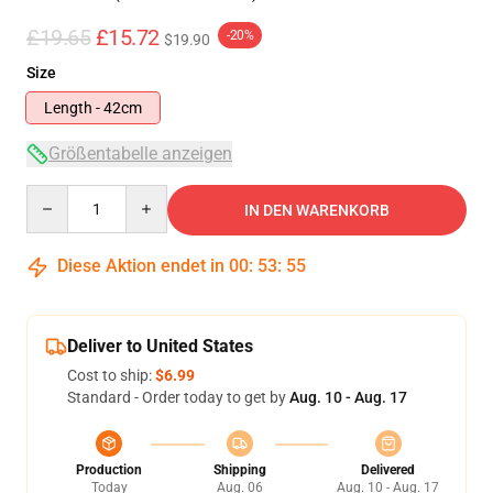
£19.65
£15.72
-20%
$19.90
Size
Length - 42cm
Größentabelle anzeigen
Quantity
IN DEN WARENKORB
Diese Aktion endet in
00
:
53
:
54
Deliver to United States
Cost to ship:
$6.99
Standard - Order today to get by
Aug. 10 - Aug. 17
Production
Shipping
Delivered
Today
Aug. 06
Aug. 10 - Aug. 17