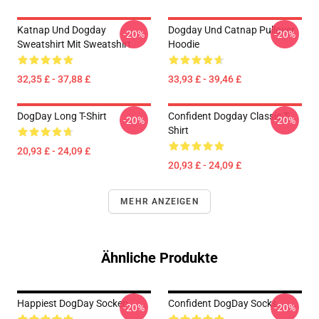
Katnap Und Dogday
Dogday Und Catnap Pullover
-20%
-20%
Sweatshirt Mit Sweatshirt
Hoodie
32,35 £ - 37,88 £
33,93 £ - 39,46 £
DogDay Long T-Shirt
Confident Dogday Classic T-
-20%
-20%
Shirt
20,93 £ - 24,09 £
20,93 £ - 24,09 £
MEHR ANZEIGEN
Ähnliche Produkte
Happiest DogDay Socken
Confident DogDay Socks
-20%
-20%