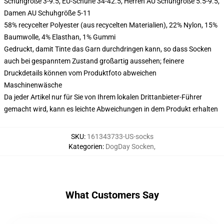
Schuhgröße 3-9.5, EU-Schuhe 34-42.5, Herren AU Schuhgröße 5.5-9.5,
Damen AU Schuhgröße 5-11
58% recycelter Polyester (aus recycelten Materialien), 22% Nylon, 15%
Baumwolle, 4% Elasthan, 1% Gummi
Gedruckt, damit Tinte das Garn durchdringen kann, so dass Socken
auch bei gespanntem Zustand großartig aussehen; feinere
Druckdetails können vom Produktfoto abweichen
Maschinenwäsche
Da jeder Artikel nur für Sie von Ihrem lokalen Drittanbieter-Führer
gemacht wird, kann es leichte Abweichungen in dem Produkt erhalten
SKU
:
161343733-US-socks
Kategorien
:
DogDay Socken
,
What Customers Say