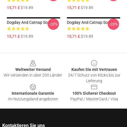
15,71 £
$19.89
15,71 £
$19.89
Dogday And Catnap Socks
Dogday And Catnap Socks
-20%
-20%
15,71 £
$19.89
15,71 £
$19.89
Footer
Weltweiter Versand
Kaufen Sie mit Vertrauen
Wir versenden in über 200 Länder
24/7 Schutz von Klicks bis zur
Lieferung
Internationale Garantie
100% Sicherer Checkout
Im Nutzungsland angeboten
PayPal / MasterCard / Visa
Kontaktieren Sie uns