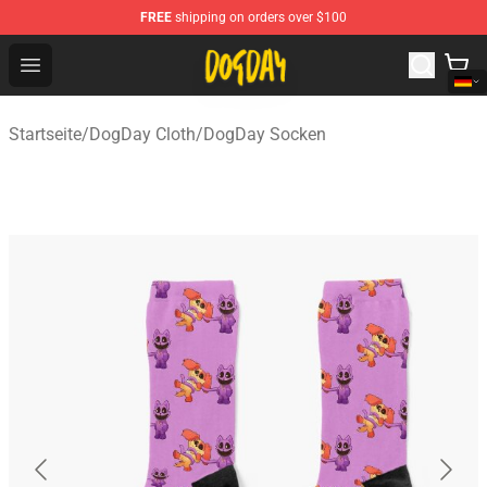
FREE
shipping on orders over $100
DogDay Store - Official DogDay Merchandise Shop
Open menu
Startseite
/
DogDay Cloth
/
DogDay Socken