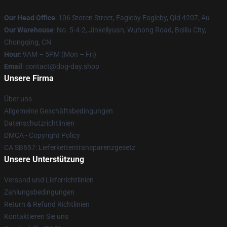
Our Head Office
: 106 Stoten Street, Eagleby Eagleby, Qld 4207, Au
Our Warehouse
: No. 5-4-2, Jinkeliyuan, Wuhong Road, Beiliu City,
Chongqing, CN
Hour
: 9AM – 5PM (Mon – Fri)
Email
: contact@dog-day.shop
Unsere Firma
Über uns
Allgemeine Geschäftsbedingungen
Datenschutzrichtlinien
DMCA - Copyright Policy
CA SB657: Lieferkettentransparenzgesetz
Unsere Unterstützung
Versand und Lieferrichtlinien
Zahlungsbedingungen
Return & Refund Richtlinien
Kontaktieren Sie uns