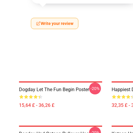
Write your review
-20%
Dogday Let The Fun Begin Poster
Happiest 
15,64 £ - 36,26 £
32,35 £ - 
-20%