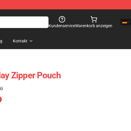
Kundenservice
Warenkorb anzeigen
og
Kontakt
day Zipper Pouch
s)