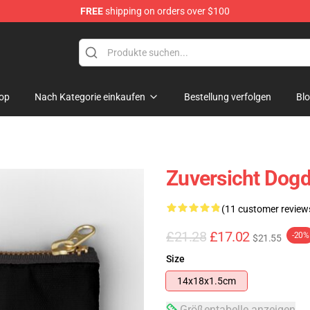
FREE
shipping on orders over $100
op
Nach Kategorie einkaufen
Bestellung verfolgen
Bl
Zuversicht Dog
(11 customer review
£21.28
£17.02
-20%
$21.55
Size
14x18x1.5cm
Größentabelle anzeigen