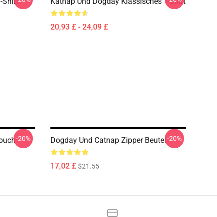
-Shirt
Katnap Und Dogday Klassisches T-Shirt
20,93 £ - 24,09 £
-20%
-20%
ouch
Dogday Und Catnap Zipper Beutel
17,02 £
$21.55