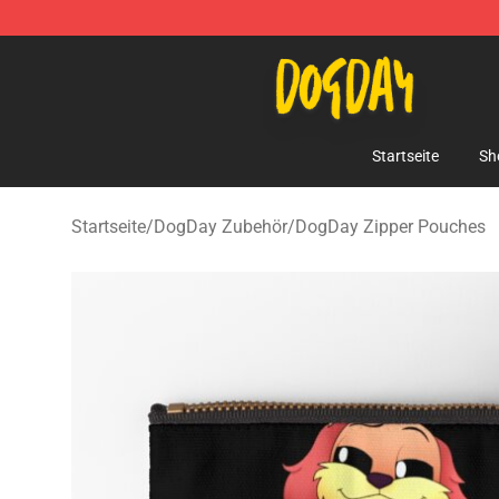
DogDay Store - Official DogDay Merchandise Shop
Startseite
Sh
Startseite
/
DogDay Zubehör
/
DogDay Zipper Pouches