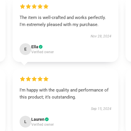
The item is well-crafted and works perfectly.
I'm extremely pleased with my purchase.
Nov 28, 2024
Ella
E
Verified owner
I’m happy with the quality and performance of
this product; it’s outstanding.
Sep 15, 2024
Lauren
L
Verified owner