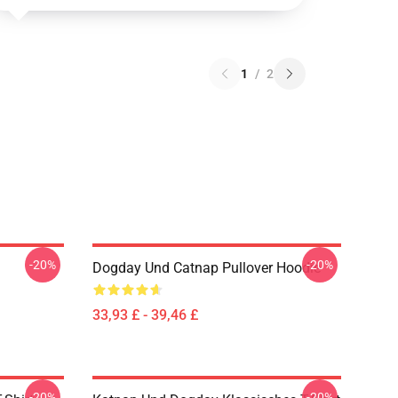
1
/
2
-20%
-20%
Dogday Und Catnap Pullover Hoodie
33,93 £ - 39,46 £
-20%
-20%