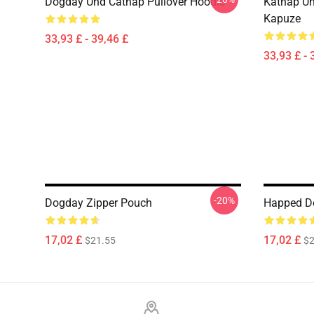
Dogday Und Catnap Pullover Hoodie
Katnap Un
Kapuze
33,93 £ - 39,46 £
33,93 £ - 
-20%
Dogday Zipper Pouch
Happed D
17,02 £
17,02 £
$21.55
$2
Footer