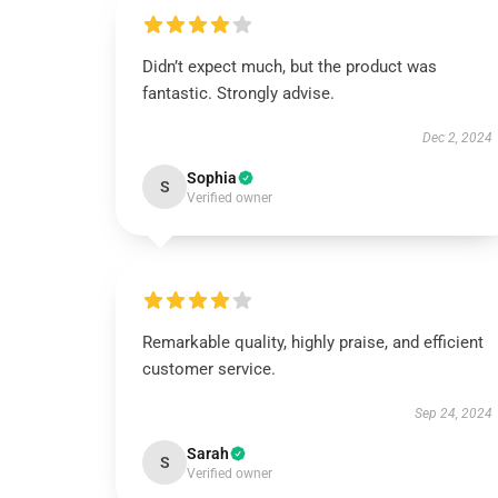
Didn’t expect much, but the product was
fantastic. Strongly advise.
Dec 2, 2024
Sophia
S
Verified owner
Remarkable quality, highly praise, and efficient
customer service.
Sep 24, 2024
Sarah
S
Verified owner