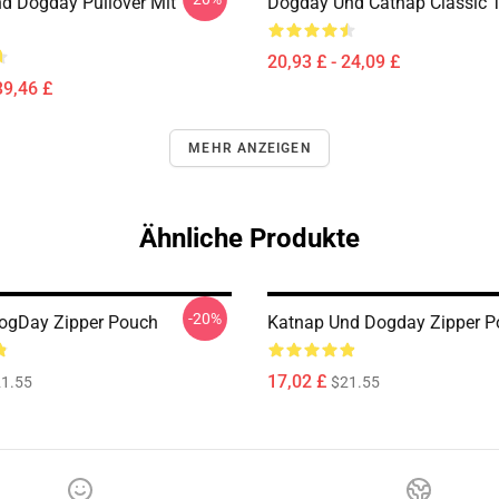
d Dogday Pullover Mit
Dogday Und Catnap Classic T
20,93 £ - 24,09 £
39,46 £
MEHR ANZEIGEN
Ähnliche Produkte
-20%
ogDay Zipper Pouch
Katnap Und Dogday Zipper P
17,02 £
1.55
$21.55