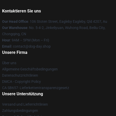
Kontaktieren Sie uns
Our Head Office
: 106 Stoten Street, Eagleby Eagleby, Qld 4207, Au
Our Warehouse
: No. 5-4-2, Jinkeliyuan, Wuhong Road, Beiliu City,
Chongqing, CN
Hour
: 9AM – 5PM (Mon – Fri)
Email
: contact@dog-day.shop
Unsere Firma
Über uns
Allgemeine Geschäftsbedingungen
Datenschutzrichtlinien
DMCA - Copyright Policy
CA SB657: Lieferkettentransparenzgesetz
Unsere Unterstützung
Versand und Lieferrichtlinien
Zahlungsbedingungen