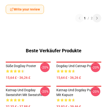
Write your review
1
/
2
Beste Verkäufer Produkte
Süße DogDay Poster
Dogday Und Catnap Poster
-20%
-20%
15,64 £ - 36,26 £
15,64 £ - 36,26 £
Katnap Und Dogday
Katnap Und Dogday Pullover
-20%
-20%
Sweatshirt Mit Sweatshirt
Mit Kapuze
32,35 £ - 37,88 £
33,93 £ - 39,46 £