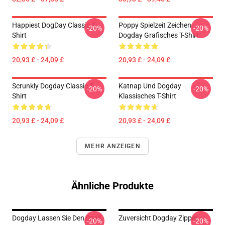
Happiest DogDay Classic T-
Poppy Spielzeit Zeichen:
-20%
-20%
Shirt
Dogday Grafisches T-Shirt
20,93 £ - 24,09 £
20,93 £ - 24,09 £
Scrunkly Dogday Classic T-
Katnap Und Dogday
-20%
-20%
Shirt
Klassisches T-Shirt
20,93 £ - 24,09 £
20,93 £ - 24,09 £
MEHR ANZEIGEN
Ähnliche Produkte
Dogday Lassen Sie Den Spaß
Zuversicht Dogday Zipper
-20%
-20%