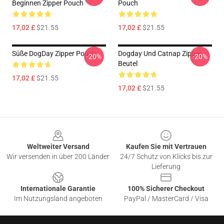
Beginnen Zipper Pouch
Pouch
17,02 £
$21.55
17,02 £
$21.55
Süße DogDay Zipper Pouch
Dogday Und Catnap Zipper
-20%
-20%
Beutel
17,02 £
$21.55
17,02 £
$21.55
Footer
Weltweiter Versand
Kaufen Sie mit Vertrauen
Wir versenden in über 200 Länder
24/7 Schutz von Klicks bis zur
Lieferung
Internationale Garantie
100% Sicherer Checkout
Im Nutzungsland angeboten
PayPal / MasterCard / Visa