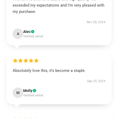
exceeded my expectations and I’m very pleased with
my purchase.
Nov 28, 2024
Alec
A
Verified owner
Absolutely love this, it's become a staple.
Sep 29, 2024
Molly
M
Verified owner