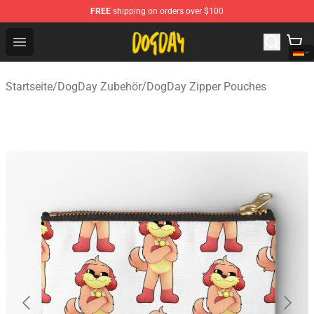
FREE
shipping on orders over $100
DogDay Store - Official DogDay Merchandise Shop
Open menu
Startseite
/
DogDay Zubehör
/
DogDay Zipper Pouches