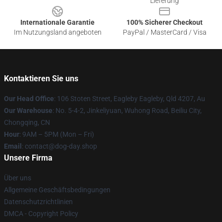
Lieferung
Internationale Garantie
100% Sicherer Checkout
Im Nutzungsland angeboten
PayPal / MasterCard / Visa
Kontaktieren Sie uns
Our Head Office
: 106 Stoten Street, Eagleby Eagleby, Qld 4207, Au
Our Warehouse
: No. 5-4-2, Jinkeliyuan, Wuhong Road, Beiliu City,
Chongqing, CN
Hour
: 9AM – 5PM (Mon – Fri)
Email
: contact@dog-day.shop
Unsere Firma
Über uns
Allgemeine Geschäftsbedingungen
Datenschutzrichtlinien
DMCA - Copyright Policy