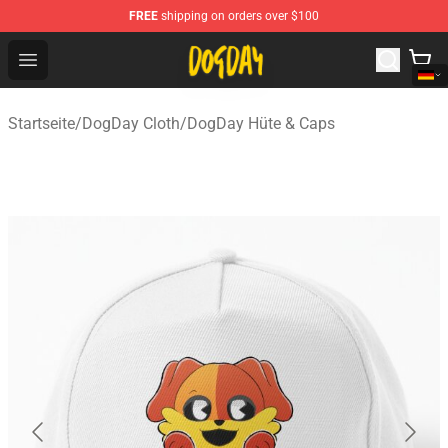
FREE
shipping on orders over $100
DogDay Store - Official DogDay Merchandise Shop
Open menu
Startseite
/
DogDay Cloth
/
DogDay Hüte & Caps