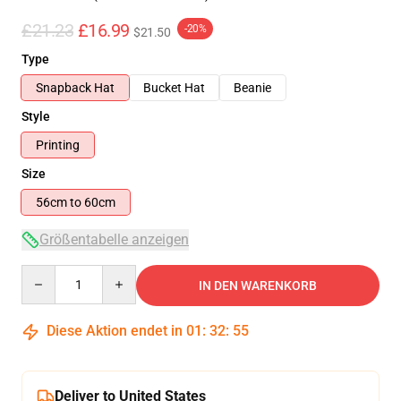
£21.23
£16.99
-20%
$21.50
Type
Snapback Hat
Bucket Hat
Beanie
Style
Printing
Size
56cm to 60cm
Größentabelle anzeigen
Quantity
IN DEN WARENKORB
Diese Aktion endet in
01
:
32
:
55
Deliver to United States