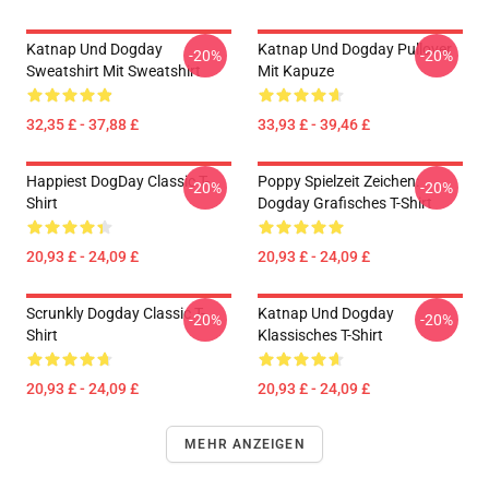
Katnap Und Dogday
Katnap Und Dogday Pullover
-20%
-20%
Sweatshirt Mit Sweatshirt
Mit Kapuze
32,35 £ - 37,88 £
33,93 £ - 39,46 £
Happiest DogDay Classic T-
Poppy Spielzeit Zeichen:
-20%
-20%
Shirt
Dogday Grafisches T-Shirt
20,93 £ - 24,09 £
20,93 £ - 24,09 £
Scrunkly Dogday Classic T-
Katnap Und Dogday
-20%
-20%
Shirt
Klassisches T-Shirt
20,93 £ - 24,09 £
20,93 £ - 24,09 £
MEHR ANZEIGEN