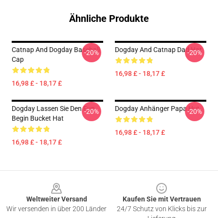
Ähnliche Produkte
Catnap And Dogday Baseball
Dogday And Catnap Dad Hat
-20%
-20%
Cap
16,98 £ - 18,17 £
16,98 £ - 18,17 £
Dogday Lassen Sie Den Fun
Dogday Anhänger Papa Hut
-20%
-20%
Begin Bucket Hat
16,98 £ - 18,17 £
16,98 £ - 18,17 £
Footer
Weltweiter Versand
Kaufen Sie mit Vertrauen
Wir versenden in über 200 Länder
24/7 Schutz von Klicks bis zur