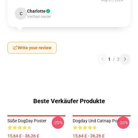
Aug 21, 2024
Charlotte
C
Verified owner
Write your review
1
/
2
Beste Verkäufer Produkte
Süße DogDay Poster
Dogday Und Catnap Poster
-20%
-20%
15,64 £ - 36,26 £
15,64 £ - 36,26 £