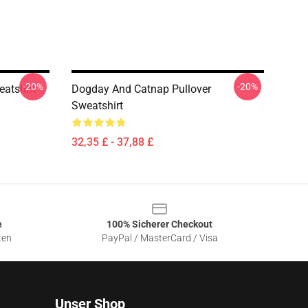
-20%
-20%
atshirt
Dogday And Catnap Pullover
Sweatshirt
32,35 £ - 37,88 £
e
100% Sicherer Checkout
ten
PayPal / MasterCard / Visa
Unser Shop