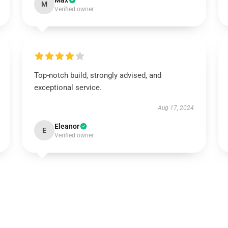
Max
M
Verified owner
Top-notch build, strongly advised, and
exceptional service.
Aug 17, 2024
Eleanor
E
Verified owner