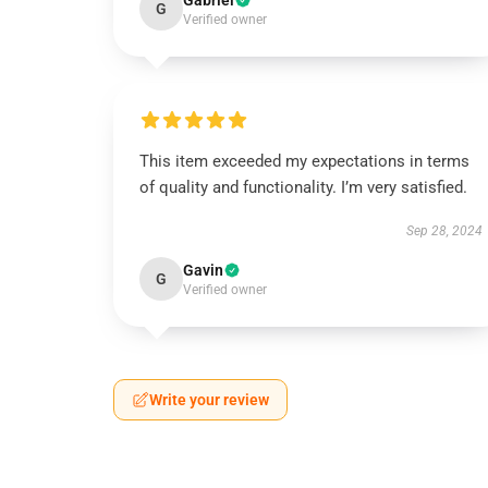
Gabriel
G
Verified owner
This item exceeded my expectations in terms
of quality and functionality. I’m very satisfied.
Sep 28, 2024
Gavin
G
Verified owner
Write your review