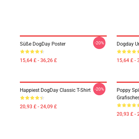
-20%
Süße DogDay Poster
Dogday Un
15,64 £ - 36,26 £
15,64 £ - 
-20%
Happiest DogDay Classic T-Shirt
Poppy Spi
Grafisches
20,93 £ - 24,09 £
20,93 £ - 