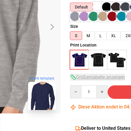
Default
Size
S
M
L
XL
2X
Print Location
Größentabelle anzeigen
blank template
Quantity
Diese Aktion endet in
04
Deliver to United States