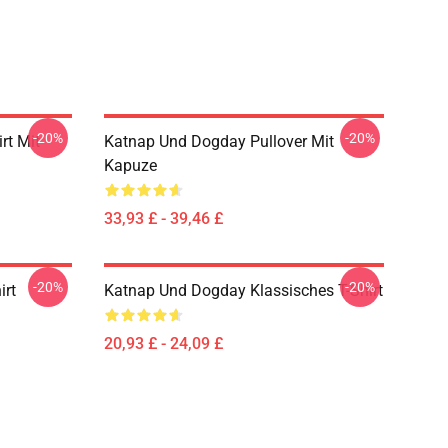
-20%
-20%
rt Mit
Katnap Und Dogday Pullover Mit
Kapuze
33,93 £ - 39,46 £
-20%
-20%
irt
Katnap Und Dogday Klassisches T-Shirt
20,93 £ - 24,09 £