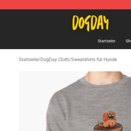
DogDay Store - Official DogDay Merchandise Shop
Startseite
Sh
Startseite
/
DogDay Cloth
/
Sweatshirts für Hunde