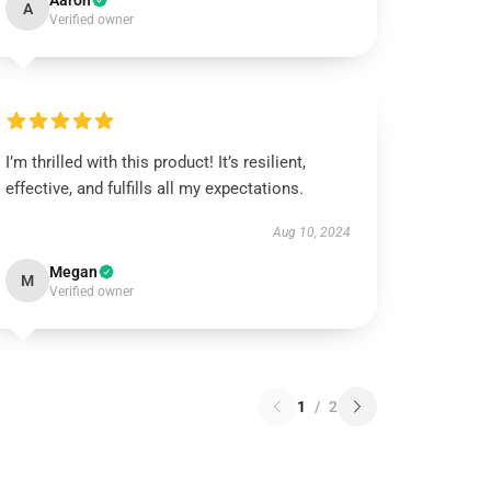
Aaron
A
Verified owner
I’m thrilled with this product! It’s resilient,
effective, and fulfills all my expectations.
Aug 10, 2024
Megan
M
Verified owner
1
/
2