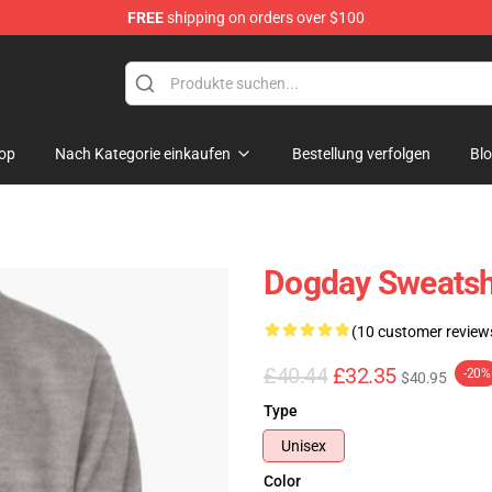
FREE
shipping on orders over $100
op
Nach Kategorie einkaufen
Bestellung verfolgen
Bl
Dogday Sweatshi
(10 customer review
£40.44
£32.35
-20%
$40.95
Type
Unisex
Color