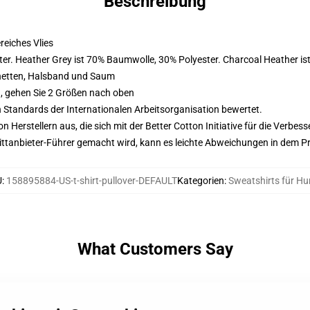
Beschreibung
eiches Vlies
er. Heather Grey ist 70% Baumwolle, 30% Polyester. Charcoal Heather i
hetten, Halsband und Saum
, gehen Sie 2 Größen nach oben
n Standards der Internationalen Arbeitsorganisation bewertet.
on Herstellern aus, die sich mit der Better Cotton Initiative für die Verb
 Drittanbieter-Führer gemacht wird, kann es leichte Abweichungen in dem P
U
:
158895884-US-t-shirt-pullover-DEFAULT
Kategorien
:
Sweatshirts für H
What Customers Say