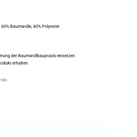
st 60% Baumwolle, 40% Polyester
esserung der Baumwollbaupraxis einsetzen
rodukt erhalten
unde
,