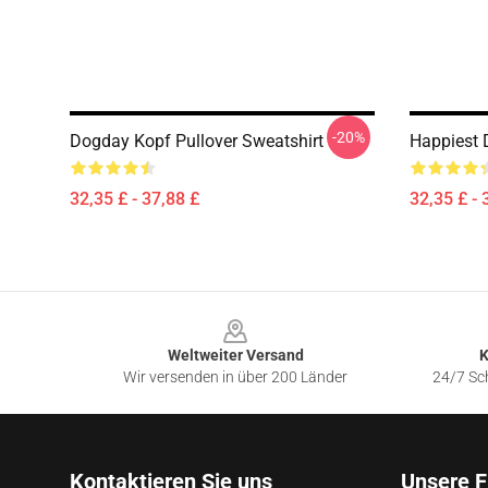
-20%
Dogday Kopf Pullover Sweatshirt
Happiest 
32,35 £ - 37,88 £
32,35 £ - 
Footer
Weltweiter Versand
K
Wir versenden in über 200 Länder
24/7 Sch
Kontaktieren Sie uns
Unsere F