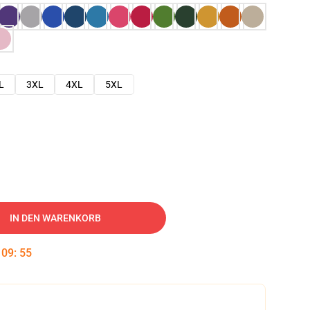
L
3XL
4XL
5XL
IN DEN WARENKORB
:
09
:
54