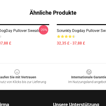
Ähnliche Produkte
-20%
DogDay Pullover Sweatshirt
Scrunkly Dogday Pullover Swe
37,88 £
32,35 £ - 37,88 £
aufen Sie mit Vertrauen
Internationale Garanti
utz von Klicks bis zur Lieferung
Im Nutzungsland angebo
irma
Unsere Unterstützung