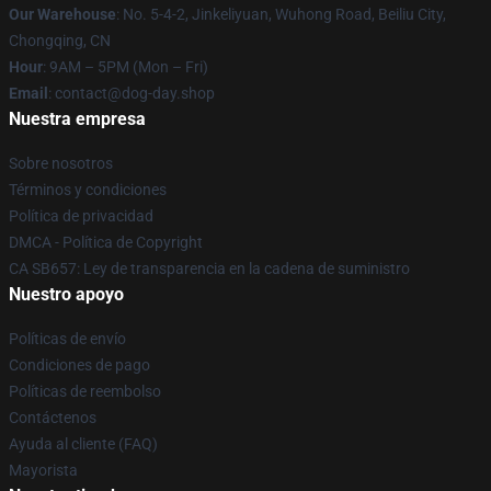
Our Warehouse
: No. 5-4-2, Jinkeliyuan, Wuhong Road, Beiliu City,
Chongqing, CN
Hour
: 9AM – 5PM (Mon – Fri)
Email
: contact@dog-day.shop
Nuestra empresa
Sobre nosotros
Términos y condiciones
Política de privacidad
DMCA - Política de Copyright
CA SB657: Ley de transparencia en la cadena de suministro
Nuestro apoyo
Políticas de envío
Condiciones de pago
Políticas de reembolso
Contáctenos
Ayuda al cliente (FAQ)
Mayorista