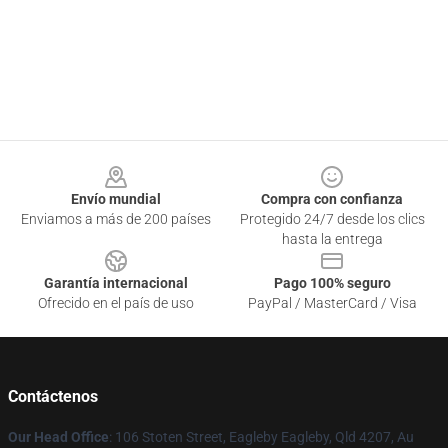
Footer
Envío mundial
Compra con confianza
Enviamos a más de 200 países
Protegido 24/7 desde los clics
hasta la entrega
Garantía internacional
Pago 100% seguro
Ofrecido en el país de uso
PayPal / MasterCard / Visa
Contáctenos
Our Head Office
: 106 Stoten Street, Eagleby Eagleby, Qld 4207, Au