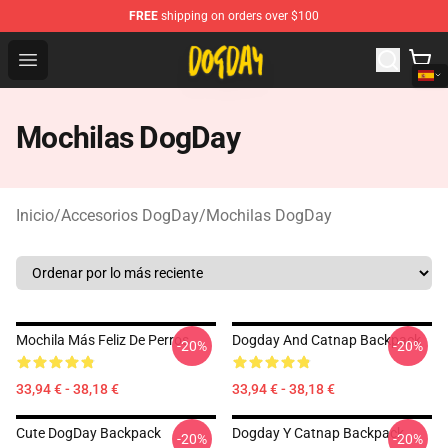
FREE
shipping on orders over $100
DogDay Store - Official DogDay Merchandise Shop
Open menu
Mochilas DogDay
Inicio
/
Accesorios DogDay
/
Mochilas DogDay
Mochila Más Feliz De Perros
Dogday And Catnap Backpack
-20%
-20%
33,94 € - 38,18 €
33,94 € - 38,18 €
Cute DogDay Backpack
Dogday Y Catnap Backpack
-20%
-20%