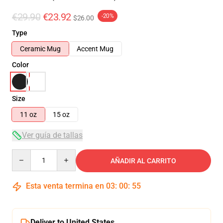
€29.90
€23.92
-20%
$26.00
Type
Ceramic Mug
Accent Mug
Color
Size
11 oz
15 oz
Ver guía de tallas
Quantity
AÑADIR AL CARRITO
Esta venta termina en
03
:
00
:
54
Deliver to United States