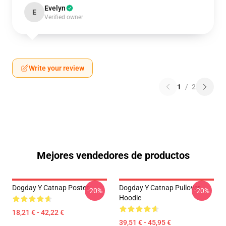
Evelyn
E
Verified owner
Write your review
1
/
2
Mejores vendedores de productos
Dogday Y Catnap Poster
Dogday Y Catnap Pullover
-20%
-20%
Hoodie
18,21 € - 42,22 €
39,51 € - 45,95 €