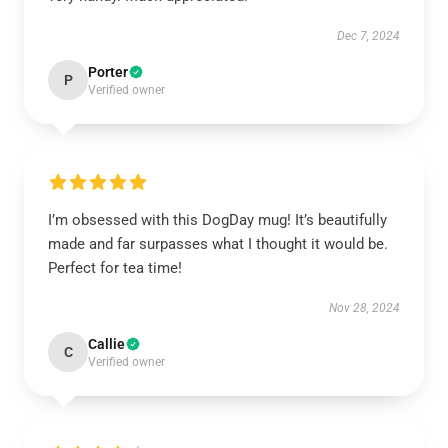
Dec 7, 2024
Porter
P
Verified owner
I’m obsessed with this DogDay mug! It’s beautifully
made and far surpasses what I thought it would be.
Perfect for tea time!
Nov 28, 2024
Callie
C
Verified owner