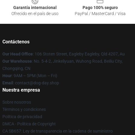
Garantía internacional
Pago 100% seguro
Ofrecido en el país de uso
PayPal / MasterCard / Visa
Contáctenos
Our Head Office
: 106 Stoten Street, Eagleby Eagleby, Qld 4207, Au
Our Warehouse
: No. 5-4-2, Jinkeliyuan, Wuhong Road, Beiliu City,
Chongqing, CN
Hour
: 9AM – 5PM (Mon – Fri)
Email
: contact@dog-day.shop
Nuestra empresa
Sobre nosotros
Términos y condiciones
Política de privacidad
DMCA - Política de Copyright
CA SB657: Ley de transparencia en la cadena de suministro