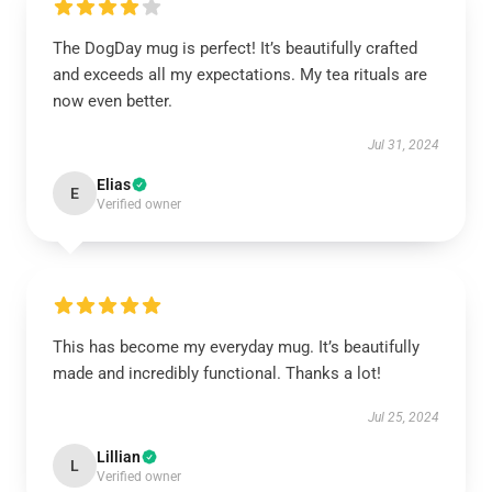
The DogDay mug is perfect! It’s beautifully crafted
and exceeds all my expectations. My tea rituals are
now even better.
Jul 31, 2024
Elias
E
Verified owner
This has become my everyday mug. It’s beautifully
made and incredibly functional. Thanks a lot!
Jul 25, 2024
Lillian
L
Verified owner