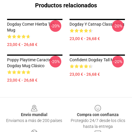
Productos relacionados
Dogday Comer Hierba Tall
Dogday Y Catnap Classic Mug
-20%
-20%
Mug
23,00 € - 26,68 €
23,00 € - 26,68 €
Poppy Playtime Caracter:
Confident Dogday Tall Mug
-20%
-20%
Dogday Mug Clásico
23,00 € - 26,68 €
23,00 € - 26,68 €
Footer
Envío mundial
Compra con confianza
Enviamos a más de 200 países
Protegido 24/7 desde los clics
hasta la entrega