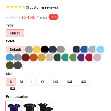
(5 customer reviews)
€30.48
€24.38
-20%
$26.50
Type
Unisex
Color
Default
Size
S
M
L
XL
2XL
3XL
4XL
5XL
Print Location