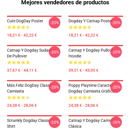
Mejores vendedores de productos
Cute DogDay Poster
Dogday Y Catnap Poster
-20%
-20%
18,21 € - 42,22 €
18,21 € - 42,22 €
Catnap Y Dogday Sudadera
Catnap Y Dogday Pullover
-20%
-20%
De Pullover
Hoodie
37,67 € - 44,11 €
39,51 € - 45,95 €
Más Feliz DogDay Classic
Poppy Playtime Caracter:
-20%
-20%
Camiseta
Dogday Camiseta Gráfica
24,38 € - 28,06 €
24,38 € - 28,06 €
Scrunkly Dogday Classic T-
Catnap Y Dogday Camiseta
-20%
-20%
Shirt
Clásica