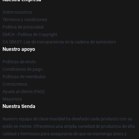
Sobre nosotros
Términos y condiciones
Política de privacidad
DMCA - Política de Copyright
CA SB657: Ley de transparencia en la cadena de suministro
Nuestro apoyo
Políticas de envío
Condiciones de pago
Políticas de reembolso
Contáctenos
Ayuda al cliente (FAQ)
Mayorista
Nuestra tienda
Nuestro equipo de clase mundial ha diseñado cada producto con su
estilo en mente. Ofrecemos una amplia variedad de productos de alta
calidad y hermosos para asegurarse de que se mantenga único y