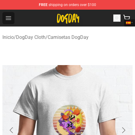
FREE
shipping on orders over $100
DogDay Store - Official DogDay Merchandise Shop
Open menu
Inicio
/
DogDay Cloth
/
Camisetas DogDay