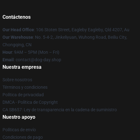
Contáctenos
Our Head Office
: 106 Stoten Street, Eagleby Eagleby, Qld 4207, Au
Our Warehouse
: No. 5-4-2, Jinkeliyuan, Wuhong Road, Beiliu City,
Chongqing, CN
Hour
: 9AM – 5PM (Mon – Fri)
Email
: contact@dog-day.shop
Nuestra empresa
Sobre nosotros
Términos y condiciones
Política de privacidad
DMCA - Política de Copyright
CA SB657: Ley de transparencia en la cadena de suministro
Nuestro apoyo
Políticas de envío
Condiciones de pago