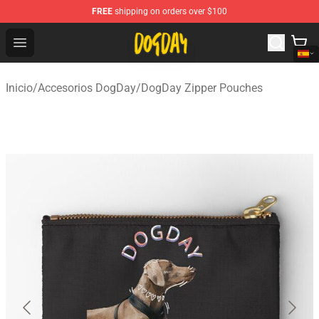
FREE
shipping on orders over $100
DogDay Store - Official DogDay Merchandise Shop
Open menu
Inicio
/
Accesorios DogDay
/
DogDay Zipper Pouches