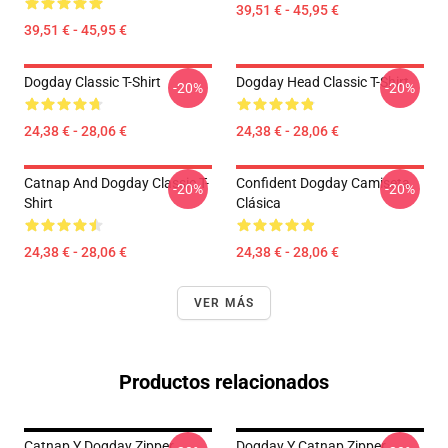
39,51 € - 45,95 €
39,51 € - 45,95 €
Dogday Classic T-Shirt
Dogday Head Classic T-Shirt
-20%
-20%
24,38 € - 28,06 €
24,38 € - 28,06 €
Catnap And Dogday Classic T-
Confident Dogday Camiseta
-20%
-20%
Shirt
Clásica
24,38 € - 28,06 €
24,38 € - 28,06 €
VER MÁS
Productos relacionados
Catnap Y Dogday Zipper
Dogday Y Catnap Zipper