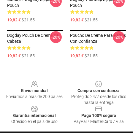
-20%
-20%
Pouch
Pouch
19,82 €
$21.55
19,82 €
$21.55
Dogday Pouch De Crema De
Poucho De Crema Para Perros
-20%
-20%
Cabeza
Con Confianza
19,82 €
$21.55
19,82 €
$21.55
Footer
Envío mundial
Compra con confianza
Enviamos a más de 200 países
Protegido 24/7 desde los clics
hasta la entrega
Garantía internacional
Pago 100% seguro
Ofrecido en el país de uso
PayPal / MasterCard / Visa