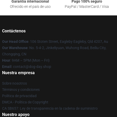
Garantía internacional
Pago 100% seguro
Ofrecido en el país de uso
PayPal / MasterCard / Visa
Contáctenos
Our Head Office
: 106 Stoten Street, Eagleby Eagleby, Qld 4207, Au
Our Warehouse
: No. 5-4-2, Jinkeliyuan, Wuhong Road, Beiliu City,
Chongqing, CN
Hour
: 9AM – 5PM (Mon – Fri)
Email
: contact@dog-day.shop
Nuestra empresa
Sobre nosotros
Términos y condiciones
Política de privacidad
DMCA - Política de Copyright
CA SB657: Ley de transparencia en la cadena de suministro
Nuestro apoyo