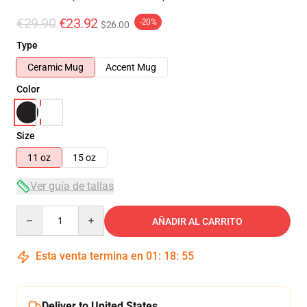
€29.90
€23.92
-20%
$26.00
Type
Ceramic Mug
Accent Mug
Color
Size
11 oz
15 oz
Ver guía de tallas
Quantity
AÑADIR AL CARRITO
Esta venta termina en
01
:
18
:
54
Deliver to United States