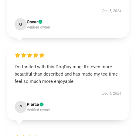
Dec 5, 2024
Oscar
O
Verified owner
I’m thrilled with this DogDay mug! It’s even more
beautiful than described and has made my tea time
feel so much more enjoyable.
Dec 4, 2024
Pierce
P
Verified owner