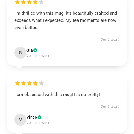
I’m thrilled with this mug! It’s beautifully crafted and
exceeds what I expected. My tea moments are now
even better.
Dec 3, 2024
Gia
G
Verified owner
I am obsessed with this mug! It’s so pretty!
Dec 2, 2024
Vince
V
Verified owner