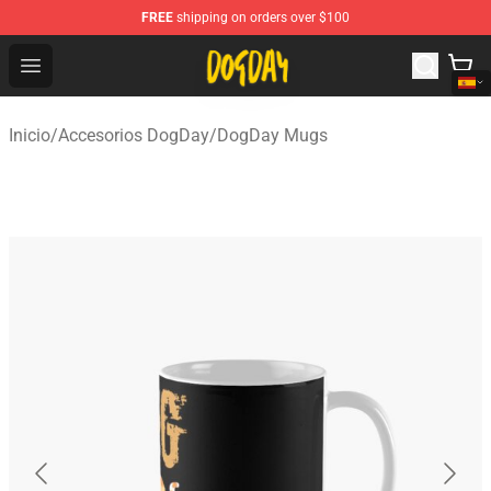
FREE
shipping on orders over $100
DogDay Store - Official DogDay Merchandise Shop
Open menu
Inicio
/
Accesorios DogDay
/
DogDay Mugs