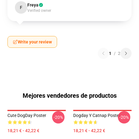
Freya
F
Verified owner
Write your review
1
/
2
Mejores vendedores de productos
Cute DogDay Poster
Dogday Y Catnap Poster
-20%
-20%
18,21 € - 42,22 €
18,21 € - 42,22 €