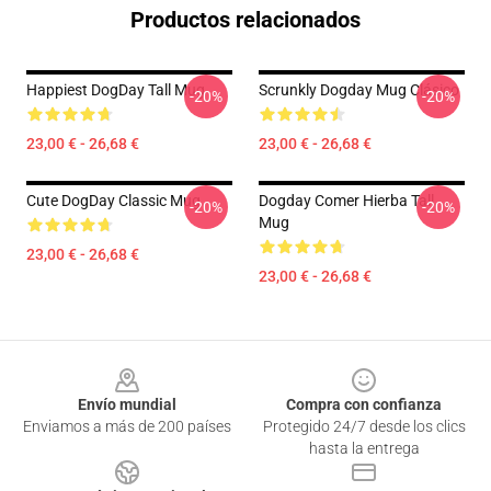
Productos relacionados
Happiest DogDay Tall Mug
Scrunkly Dogday Mug Clásico
-20%
-20%
23,00 € - 26,68 €
23,00 € - 26,68 €
Cute DogDay Classic Mug
Dogday Comer Hierba Tall
-20%
-20%
Mug
23,00 € - 26,68 €
23,00 € - 26,68 €
Footer
Envío mundial
Compra con confianza
Enviamos a más de 200 países
Protegido 24/7 desde los clics
hasta la entrega