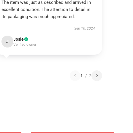
The item was just as described and arrived in
excellent condition. The attention to detail in
its packaging was much appreciated.
Sep 10, 2024
Josie
J
Verified owner
1
/
2