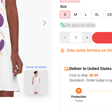
Size
S
M
L
XL
2X
Ver guía de tallas
Quantity
Esta venta termina en
04
blank template
Deliver to United States
Cost to ship:
$6.99
Standard - Order today to g
Production
Today