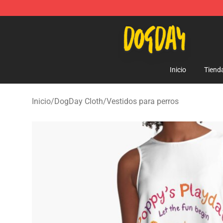
DogDay Store - Official DogDay Merchandise Shop
Inicio
Tiend
Inicio
/
DogDay Cloth
/
Vestidos para perros