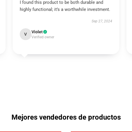
I found this product to be both durable and
highly functional; it’s a worthwhile investment.
Sep 27, 2024
Violet
V
Verified owner
Mejores vendedores de productos