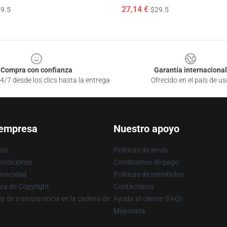
27,14 €
9.5
$29.5
Compra con confianza
Garantía internacional
4/7 desde los clics hasta la entrega
Ofrecido en el país de us
 empresa
Nuestro apoyo
ros
Políticas de envío
ondiciones
Condiciones de pago
rivacidad
Políticas de reembolso
ica de Copyright
Contáctenos
y de transparencia en la cadena de
Ayuda al cliente (FAQ)
Mayorista