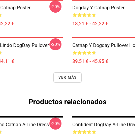
-20%
Catnap Poster
Dogday Y Catnap Poster
42,22 €
18,21 € - 42,22 €
-20%
Lindo DogDay Pullover
Catnap Y Dogday Pullover H
44,11 €
39,51 € - 45,95 €
VER MÁS
Productos relacionados
-20%
d Catnap A-Line Dress
Confident DogDay A-Line Dre