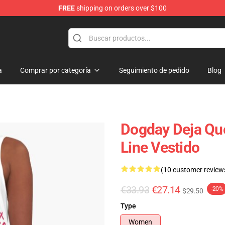
FREE
shipping on orders over $100
a
Comprar por categoría
Seguimiento de pedido
Blog
Dogday Deja Qu
Line Vestido
(10 customer review
€33.93
€27.14
-20%
$29.50
Type
Women