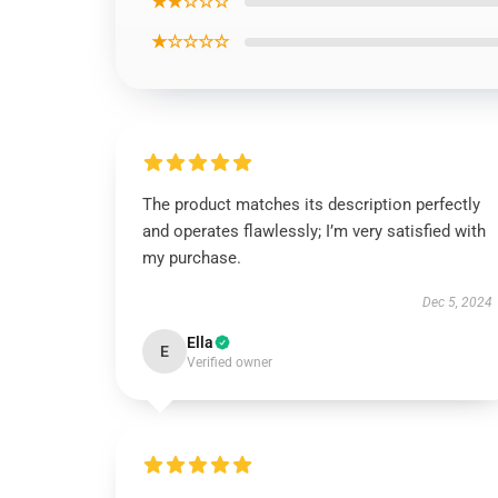
★★☆☆☆
★☆☆☆☆
The product matches its description perfectly
and operates flawlessly; I’m very satisfied with
my purchase.
Dec 5, 2024
Ella
E
Verified owner