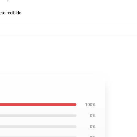
cto recibido
100%
0%
0%