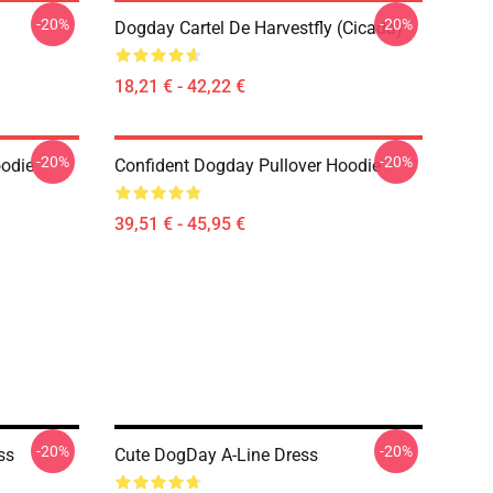
-20%
-20%
Dogday Cartel De Harvestfly (Cicada)
18,21 € - 42,22 €
-20%
-20%
oodie
Confident Dogday Pullover Hoodie
39,51 € - 45,95 €
-20%
-20%
ss
Cute DogDay A-Line Dress