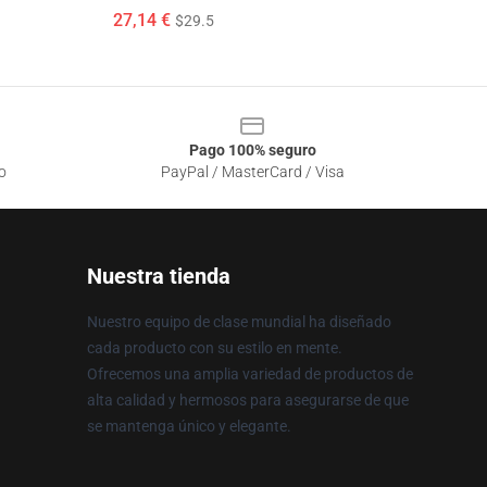
27,14 €
$29.5
Pago 100% seguro
o
PayPal / MasterCard / Visa
Nuestra tienda
Nuestro equipo de clase mundial ha diseñado
cada producto con su estilo en mente.
Ofrecemos una amplia variedad de productos de
alta calidad y hermosos para asegurarse de que
se mantenga único y elegante.