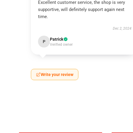
Excellent customer service, the shop is very
supportive, will definitely support again next
time.
Dec 2, 2024
Patrick
P
Verified owner
Write your review