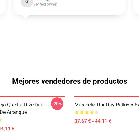
G
Verified owner
Mejores vendedores de productos
-20%
ja Que La Divertida
Más Feliz DogDay Pullover S
De Arranque
37,67 € - 44,11 €
44,11 €