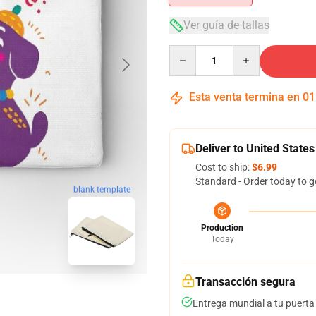
Ver guía de tallas
Quantity
Esta venta termina en
01
Deliver to United States
Cost to ship:
$6.99
Standard - Order today to g
blank template
Production
Today
Transacción segura
Entrega mundial a tu puerta