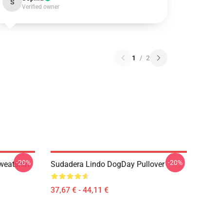
S
Verified owner
1
/
2
-20%
-20%
weatshirt
Sudadera Lindo DogDay Pullover
37,67 € - 44,11 €