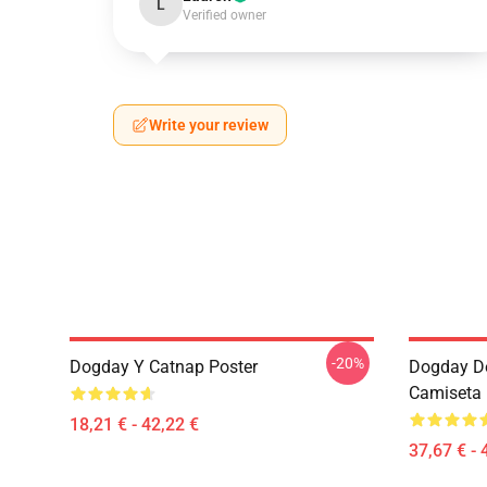
L
Verified owner
Write your review
-20%
Dogday Y Catnap Poster
Dogday De
Camiseta 
18,21 € - 42,22 €
37,67 € - 