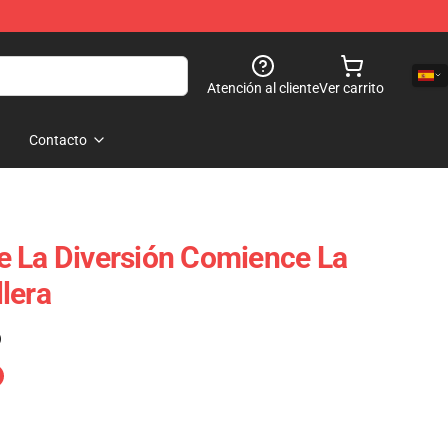
Atención al cliente
Ver carrito
Contacto
e La Diversión Comience La
lera
)