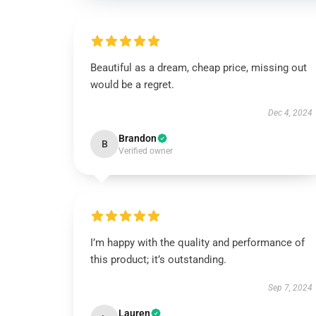
Beautiful as a dream, cheap price, missing out
would be a regret.
Dec 4, 2024
Brandon
B
Verified owner
I’m happy with the quality and performance of
this product; it’s outstanding.
Sep 7, 2024
Lauren