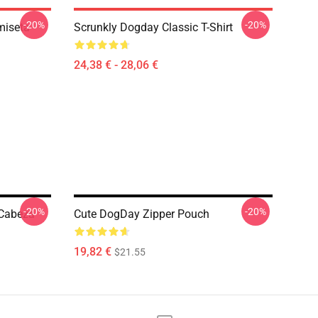
-20%
-20%
miseta
Scrunkly Dogday Classic T-Shirt
24,38 € - 28,06 €
-20%
-20%
Cabeza
Cute DogDay Zipper Pouch
19,82 €
$21.55