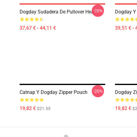
-20%
Dogday Sudadera De Pullover Head
Dogday Y 
37,67 € - 44,11 €
39,51 € - 
-20%
Catnap Y Dogday Zipper Pouch
Dogday Z
19,82 €
19,82 €
$21.55
$2
Footer