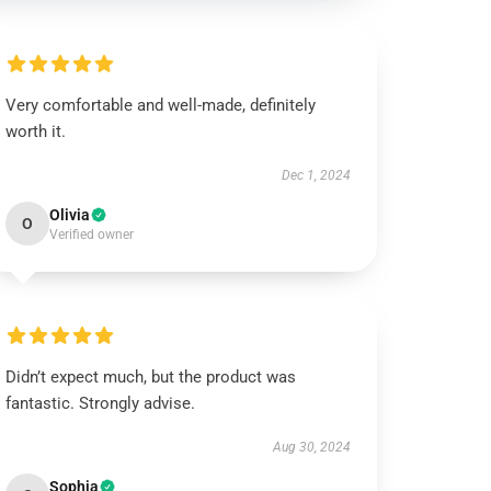
Very comfortable and well-made, definitely
worth it.
Dec 1, 2024
Olivia
O
Verified owner
Didn’t expect much, but the product was
fantastic. Strongly advise.
Aug 30, 2024
Sophia