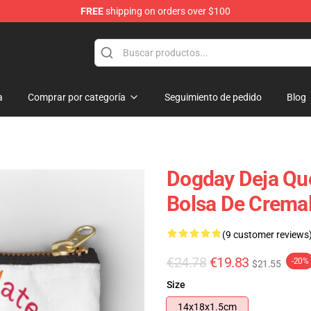
FREE
shipping on orders over $100
a
Comprar por categoría
Seguimiento de pedido
Blog
Dogday Deja Qu
Bolsa De Cremal
(9 customer reviews
€24.78
€19.83
-20%
$21.55
Size
14x18x1.5cm