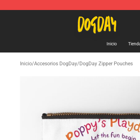
DogDay Store - Official DogDay Merchandise Shop
Inicio
Tiend
Inicio
/
Accesorios DogDay
/
DogDay Zipper Pouches