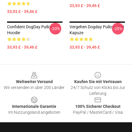
33,93 £ - 39,46 £
33,93 £ - 39,46 £
Confident DogDay Pullover
Vergehen Dogday Pullover Mit
-20%
-20%
Hoodie
Kapuze
33,93 £ - 39,46 £
33,93 £ - 39,46 £
Footer
Weltweiter Versand
Kaufen Sie mit Vertrauen
Wir versenden in über 200 Länder
24/7 Schutz von Klicks bis zur
Lieferung
Internationale Garantie
100% Sicherer Checkout
Im Nutzungsland angeboten
PayPal / MasterCard / Visa