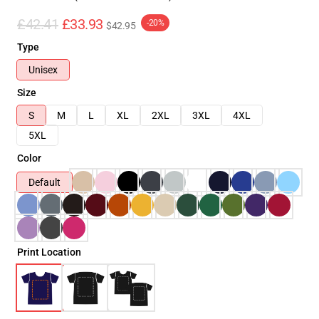
£42.41
£33.93
-20%
$42.95
Type
Unisex
Size
S
M
L
XL
2XL
3XL
4XL
5XL
Color
Default
Print Location