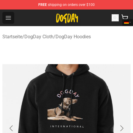
FREE
shipping on orders over $100
DogDay Store - Official DogDay Merchandise Shop
Open menu
Startseite
/
DogDay Cloth
/
DogDay Hoodies