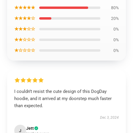
★★★★★
80%
★★★★☆
20%
★★★☆☆
0%
★★☆☆☆
0%
★☆☆☆☆
0%
I couldn’t resist the cute design of this DogDay
hoodie, and it arrived at my doorstep much faster
than expected.
Dec 3, 2024
Jett
J