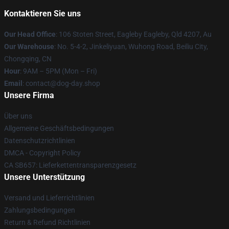
Kontaktieren Sie uns
Our Head Office
: 106 Stoten Street, Eagleby Eagleby, Qld 4207, Au
Our Warehouse
: No. 5-4-2, Jinkeliyuan, Wuhong Road, Beiliu City,
Chongqing, CN
Hour
: 9AM – 5PM (Mon – Fri)
Email
: contact@dog-day.shop
Unsere Firma
Über uns
Allgemeine Geschäftsbedingungen
Datenschutzrichtlinien
DMCA - Copyright Policy
CA SB657: Lieferkettentransparenzgesetz
Unsere Unterstützung
Versand und Lieferrichtlinien
Zahlungsbedingungen
Return & Refund Richtlinien