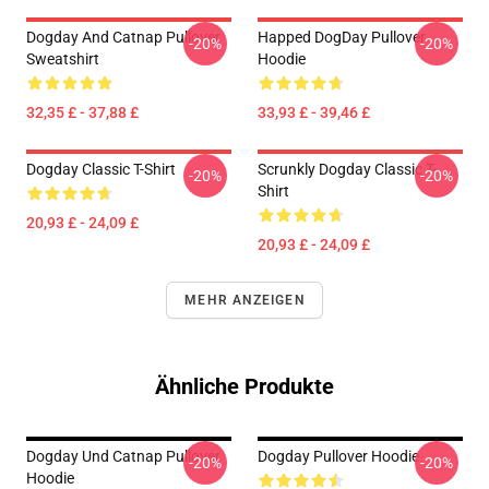
Dogday And Catnap Pullover
Happed DogDay Pullover
-20%
-20%
Sweatshirt
Hoodie
32,35 £ - 37,88 £
33,93 £ - 39,46 £
Dogday Classic T-Shirt
Scrunkly Dogday Classic T-
-20%
-20%
Shirt
20,93 £ - 24,09 £
20,93 £ - 24,09 £
MEHR ANZEIGEN
Ähnliche Produkte
Dogday Und Catnap Pullover
Dogday Pullover Hoodie
-20%
-20%
Hoodie