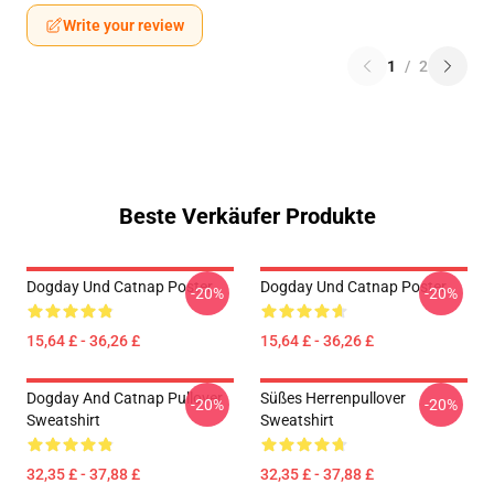
Write your review
1
/
2
Beste Verkäufer Produkte
Dogday Und Catnap Poster
Dogday Und Catnap Poster
-20%
-20%
15,64 £ - 36,26 £
15,64 £ - 36,26 £
Dogday And Catnap Pullover
Süßes Herrenpullover
-20%
-20%
Sweatshirt
Sweatshirt
32,35 £ - 37,88 £
32,35 £ - 37,88 £