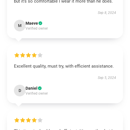
but it’s so comfortable I wear it more than he does.
Sep 8, 2024
Maeve
M
Verified owner
Excellent quality, must try, with efficient assistance.
Sep 5, 2024
Daniel
D
Verified owner