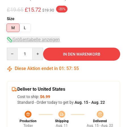
£19.65
£15.72
-20%
$19.90
Size
M
L
Größentabelle anzeigen
Quantity
IN DEN WARENKORB
Diese Aktion endet in
01
:
57
:
54
Deliver to United States
Cost to ship:
$6.99
Standard - Order today to get by
Aug. 15 - Aug. 22
Production
Shipping
Delivered
Today
Aug. 11
Aug. 15 - Aug. 22