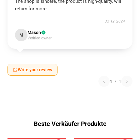
The shop is sincere, the product is high-quality, will
return for more.
Jul 12, 2024
Mason
M
Verified owner
Write your review
1
/
1
Beste Verkäufer Produkte