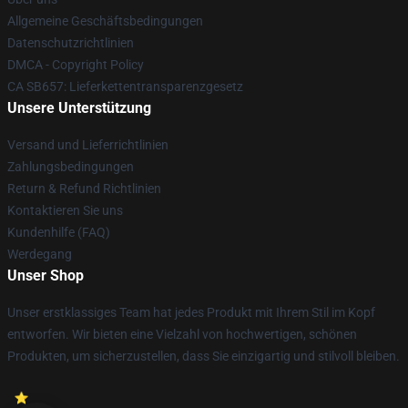
Allgemeine Geschäftsbedingungen
Datenschutzrichtlinien
DMCA - Copyright Policy
CA SB657: Lieferkettentransparenzgesetz
Unsere Unterstützung
Versand und Lieferrichtlinien
Zahlungsbedingungen
Return & Refund Richtlinien
Kontaktieren Sie uns
Kundenhilfe (FAQ)
Werdegang
Unser Shop
Unser erstklassiges Team hat jedes Produkt mit Ihrem Stil im Kopf
entworfen. Wir bieten eine Vielzahl von hochwertigen, schönen
Produkten, um sicherzustellen, dass Sie einzigartig und stilvoll bleiben.