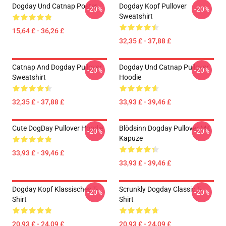
Dogday Und Catnap Poster
Dogday Kopf Pullover
-20%
-20%
Sweatshirt
15,64 £ - 36,26 £
32,35 £ - 37,88 £
Catnap And Dogday Pullover
Dogday Und Catnap Pullover
-20%
-20%
Sweatshirt
Hoodie
32,35 £ - 37,88 £
33,93 £ - 39,46 £
Cute DogDay Pullover Hoodie
Blödsinn Dogday Pullover Mit
-20%
-20%
Kapuze
33,93 £ - 39,46 £
33,93 £ - 39,46 £
Dogday Kopf Klassisches T-
Scrunkly Dogday Classic T-
-20%
-20%
Shirt
Shirt
20,93 £ - 24,09 £
20,93 £ - 24,09 £