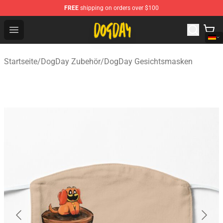
FREE
shipping on orders over $100
DogDay Store - Official DogDay Merchandise Shop
Open menu
Startseite
/
DogDay Zubehör
/
DogDay Gesichtsmasken