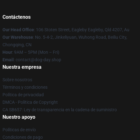
Contáctenos
Our Head Office
: 106 Stoten Street, Eagleby Eagleby, Qld 4207, Au
Our Warehouse
: No. 5-4-2, Jinkeliyuan, Wuhong Road, Beiliu City,
Chongqing, CN
Hour
: 9AM – 5PM (Mon – Fri)
Email
: contact@dog-day.shop
Nuestra empresa
Sobre nosotros
Términos y condiciones
Política de privacidad
DMCA - Política de Copyright
CA SB657: Ley de transparencia en la cadena de suministro
Nuestro apoyo
Políticas de envío
Condiciones de pago