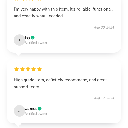
I’m very happy with this item. It’s reliable, functional,
and exactly what I needed.
Aug 30, 2024
Ivy
I
Verified owner
High-grade item, definitely recommend, and great
support team.
Aug 17, 2024
James
J
Verified owner