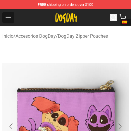
FREE
shipping on orders over $100
DogDay Store - Official DogDay Merchandise Shop
Open menu
Inicio
/
Accesorios DogDay
/
DogDay Zipper Pouches