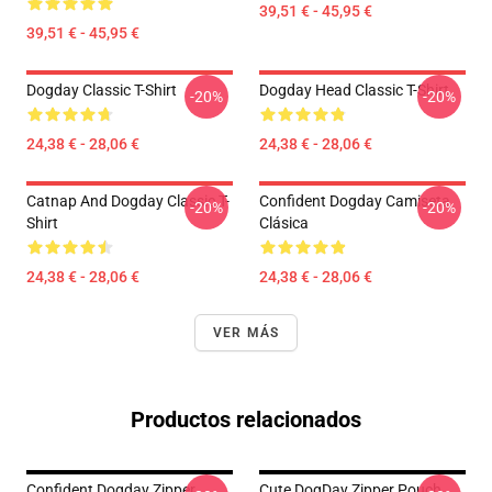
39,51 € - 45,95 €
39,51 € - 45,95 €
Dogday Classic T-Shirt
Dogday Head Classic T-Shirt
-20%
-20%
24,38 € - 28,06 €
24,38 € - 28,06 €
Catnap And Dogday Classic T-
Confident Dogday Camiseta
-20%
-20%
Shirt
Clásica
24,38 € - 28,06 €
24,38 € - 28,06 €
VER MÁS
Productos relacionados
Confident Dogday Zipper
Cute DogDay Zipper Pouch