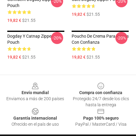
-20%
-20%
Pouch
19,82 €
$21.55
19,82 €
$21.55
Dogday Y Catnap Zipper
Poucho De Crema Para Perros
-20%
-20%
Pouch
Con Confianza
19,82 €
$21.55
19,82 €
$21.55
Footer
Envío mundial
Compra con confianza
Enviamos a más de 200 países
Protegido 24/7 desde los clics
hasta la entrega
Garantía internacional
Pago 100% seguro
Ofrecido en el país de uso
PayPal / MasterCard / Visa