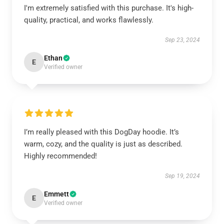
I'm extremely satisfied with this purchase. It's high-
quality, practical, and works flawlessly.
Sep 23, 2024
Ethan
E
Verified owner
I’m really pleased with this DogDay hoodie. It’s
warm, cozy, and the quality is just as described.
Highly recommended!
Sep 19, 2024
Emmett
E
Verified owner