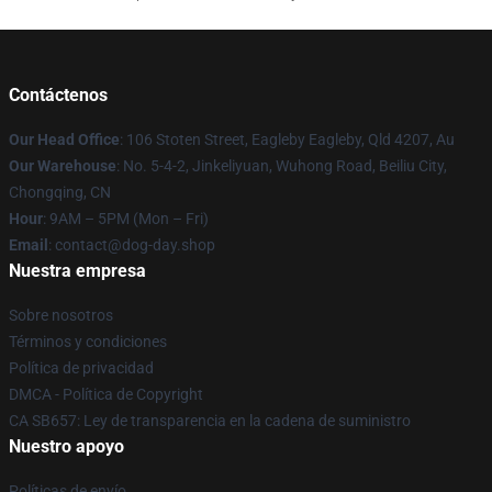
Contáctenos
Our Head Office
: 106 Stoten Street, Eagleby Eagleby, Qld 4207, Au
Our Warehouse
: No. 5-4-2, Jinkeliyuan, Wuhong Road, Beiliu City,
Chongqing, CN
Hour
: 9AM – 5PM (Mon – Fri)
Email
: contact@dog-day.shop
Nuestra empresa
Sobre nosotros
Términos y condiciones
Política de privacidad
DMCA - Política de Copyright
CA SB657: Ley de transparencia en la cadena de suministro
Nuestro apoyo
Políticas de envío