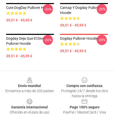
Cute DogDay Pullover Hoodie
Catnap Y Dogday Pullover
-20%
-20%
Hoodie
39,51 € - 45,95 €
39,51 € - 45,95 €
Dogday Deja Que El Divertido
Dogday Pullover Hoodie
-20%
-20%
Pullover Hoodie
39,51 € - 45,95 €
39,51 € - 45,95 €
Footer
Envío mundial
Compra con confianza
Enviamos a más de 200 países
Protegido 24/7 desde los clics
hasta la entrega
Garantía internacional
Pago 100% seguro
Ofrecido en el país de uso
PayPal / MasterCard / Visa