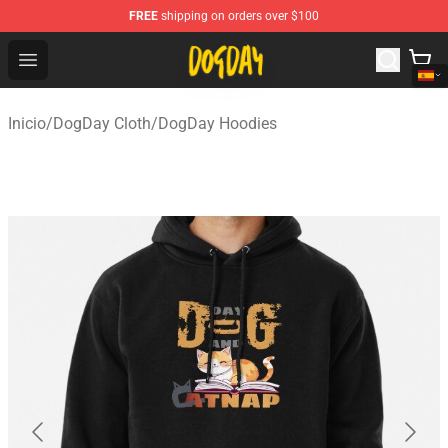
FREE
shipping on orders over $100
DogDay Store - Official DogDay Merchandise Shop
Open menu
Inicio
/
DogDay Cloth
/
DogDay Hoodies