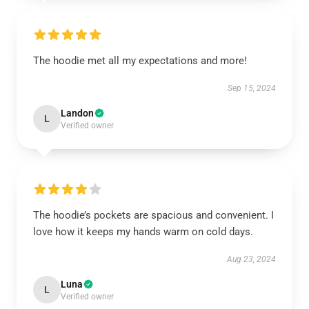
The hoodie met all my expectations and more!
Sep 15, 2024
Landon
L
Verified owner
The hoodie’s pockets are spacious and convenient. I
love how it keeps my hands warm on cold days.
Aug 23, 2024
Luna
L
Verified owner