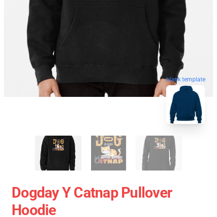
blank template
Dogday Y Catnap Pullover
Hoodie