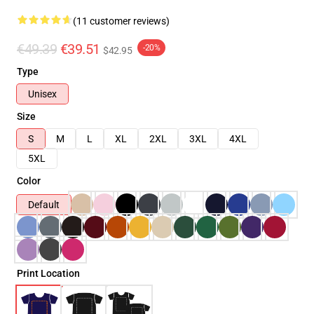
(11 customer reviews)
€49.39
€39.51
-20%
$42.95
Type
Unisex
Size
S
M
L
XL
2XL
3XL
4XL
5XL
Color
Default
Print Location