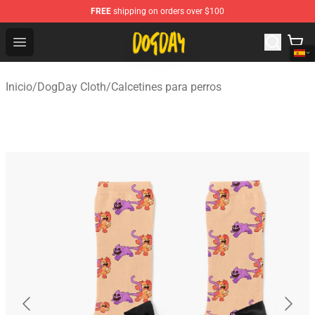
FREE
shipping on orders over $100
DogDay Store - Official DogDay Merchandise Shop
Open menu
Inicio
/
DogDay Cloth
/
Calcetines para perros