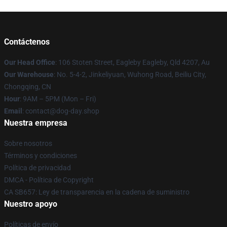
Contáctenos
Our Head Office
: 106 Stoten Street, Eagleby Eagleby, Qld 4207, Au
Our Warehouse
: No. 5-4-2, Jinkeliyuan, Wuhong Road, Beiliu City,
Chongqing, CN
Hour
: 9AM – 5PM (Mon – Fri)
Email
: contact@dog-day.shop
Nuestra empresa
Sobre nosotros
Términos y condiciones
Política de privacidad
DMCA - Política de Copyright
CA SB657: Ley de transparencia en la cadena de suministro
Nuestro apoyo
Políticas de envío