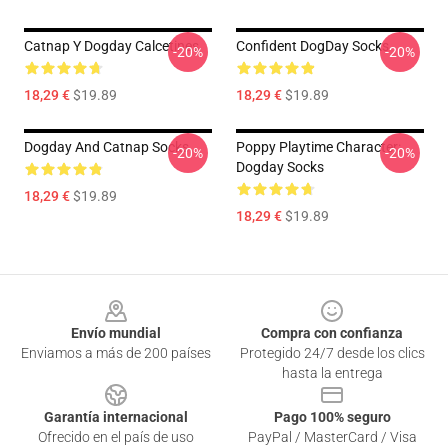
Catnap Y Dogday Calcetines
Confident DogDay Socks
-20%
-20%
18,29 €
$19.89
18,29 €
$19.89
Dogday And Catnap Socks
Poppy Playtime Character:
-20%
-20%
Dogday Socks
18,29 €
$19.89
18,29 €
$19.89
Footer
Envío mundial
Compra con confianza
Enviamos a más de 200 países
Protegido 24/7 desde los clics
hasta la entrega
Garantía internacional
Pago 100% seguro
Ofrecido en el país de uso
PayPal / MasterCard / Visa