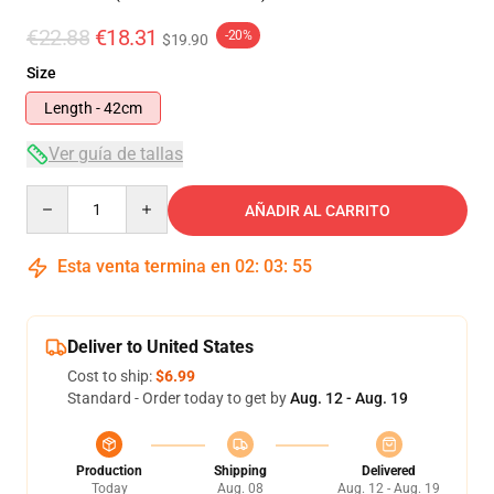
€22.88
€18.31
-20%
$19.90
Size
Length - 42cm
Ver guía de tallas
Quantity
AÑADIR AL CARRITO
Esta venta termina en
02
:
03
:
54
Deliver to United States
Cost to ship:
$6.99
Standard - Order today to get by
Aug. 12 - Aug. 19
Production
Shipping
Delivered
Today
Aug. 08
Aug. 12 - Aug. 19