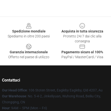
Footer
Spedizione mondiale
Acquista in tutta sicurezza
Spediamo in oltre 200 paesi
Protetto 24/7 dai clic alla
consegna
Garanzia internazionale
Pagamento sicuro al 100%
Offerto nel paese di utilizzo
PayPal / MasterCard / Visa
Contattaci
Our Head Office
: 106 Stoten Street, Eagleby Eagleby, Qld 4207, Au
Our Warehouse
: No. 5-4-2, Jinkeliyuan, Wuhong Road, Beiliu City,
Chongqing, CN
Hour
: 9AM – 5PM (Mon – Fri)