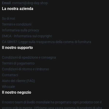
Email
: contact@dog-day.shop
La nostra azienda
Su di noi
Termini e condizioni
Informativa sulla privacy
DMCA - Informativa sul copyright
CA SB657: Legge sulla trasparenza della catena di fornitura
Il nostro supporto
Condizioni di spedizione e consegna
Termini di pagamento
Condizioni di ritorno e rimborso
Contattaci
Aiuto del cliente (FAQ)
Whosale
Il nostro negozio
Il nostro team di livello mondiale ha progettato ogni prodotto con il
vostro stile in mente. Offriamo una vasta gamma di prodotti di alta