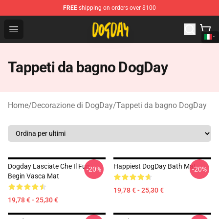
FREE
shipping on orders over $100
DogDay Store - Official DogDay Merchandise Shop
Open menu
Tappeti da bagno DogDay
Home
/
Decorazione di DogDay
/
Tappeti da bagno DogDay
Dogday Lasciate Che Il Fun
Happiest DogDay Bath Mat
-20%
-20%
Begin Vasca Mat
19,78 € - 25,30 €
19,78 € - 25,30 €