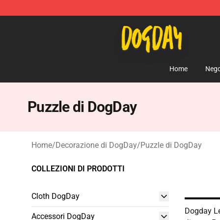
DogDay Store - Official DogDay Merchandise Shop
Home
Nego
Puzzle di DogDay
Home
/
Decorazione di DogDay
/
Puzzle di DogDay
COLLEZIONI DI PRODOTTI
Cloth DogDay
Dogday Le
Accessori DogDay