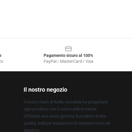
e
Pagamento sicuro al 100%
zo
PayPal / MasterCard / Visa
Il nostro negozio
Il nostro team di livello mondiale ha progettato
ogni prodotto con il vostro stile in mente.
Offriamo una vasta gamma di prodotti di alta
qualità, belli per assicurarsi di rimanere unico ed
elegante.