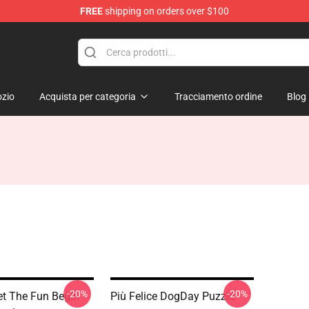
FREE
shipping on orders over $100
zio
Acquista per categoria
Tracciamento ordine
Blog
-20%
-20%
t The Fun Begin
Più Felice DogDay Puzzle