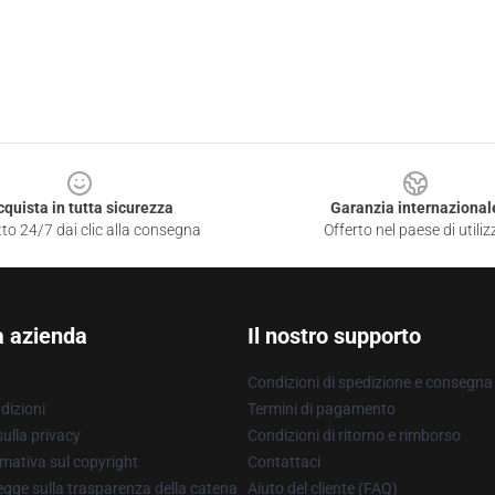
cquista in tutta sicurezza
Garanzia internazional
to 24/7 dai clic alla consegna
Offerto nel paese di utiliz
a azienda
Il nostro supporto
Condizioni di spedizione e consegna
dizioni
Termini di pagamento
ulla privacy
Condizioni di ritorno e rimborso
mativa sul copyright
Contattaci
gge sulla trasparenza della catena
Aiuto del cliente (FAQ)