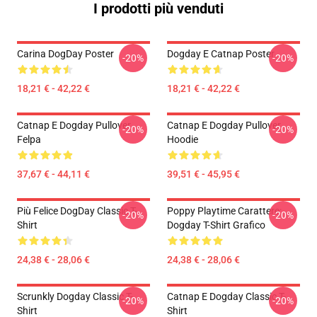
I prodotti più venduti
Carina DogDay Poster
Dogday E Catnap Poster
-20%
-20%
18,21 € - 42,22 €
18,21 € - 42,22 €
Catnap E Dogday Pullover
Catnap E Dogday Pullover
-20%
-20%
Felpa
Hoodie
37,67 € - 44,11 €
39,51 € - 45,95 €
Più Felice DogDay Classic T-
Poppy Playtime Carattere:
-20%
-20%
Shirt
Dogday T-Shirt Grafico
24,38 € - 28,06 €
24,38 € - 28,06 €
Scrunkly Dogday Classic T-
Catnap E Dogday Classic T-
-20%
-20%
Shirt
Shirt