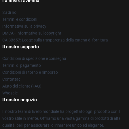
La nostra azienda
Su di noi
Termini e condizioni
Informativa sulla privacy
DMCA - Informativa sul copyright
CA SB657: Legge sulla trasparenza della catena di fornitura
Il nostro supporto
Condizioni di spedizione e consegna
Termini di pagamento
Condizioni di ritorno e rimborso
Contattaci
Aiuto del cliente (FAQ)
Whosale
Il nostro negozio
Il nostro team di livello mondiale ha progettato ogni prodotto con il
vostro stile in mente. Offriamo una vasta gamma di prodotti di alta
qualità, belli per assicurarsi di rimanere unico ed elegante.