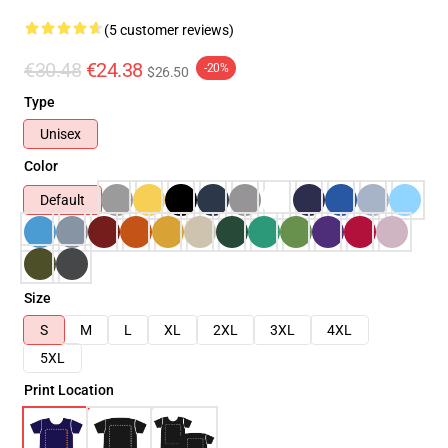
(5 customer reviews)
€30.48
€24.38
-20%
$26.50
Type
Unisex
Color
Default
Size
S
M
L
XL
2XL
3XL
4XL
5XL
Print Location