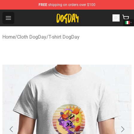
FREE
shipping on orders over $100
DogDay Store - Official DogDay Merchandise Shop
Open menu
Home
/
Cloth DogDay
/
T-shirt DogDay