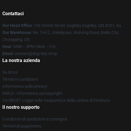
Contattaci
Our Head Office
: 106 Stoten Street, Eagleby Eagleby, Qld 4207, Au
Our Warehouse
: No. 5-4-2, Jinkeliyuan, Wuhong Road, Beiliu City,
Chongqing, CN
Hour
: 9AM – 5PM (Mon – Fri)
Email
: contact@dog-day.shop
La nostra azienda
Su di noi
Termini e condizioni
Informativa sulla privacy
DMCA - Informativa sul copyright
CA SB657: Legge sulla trasparenza della catena di fornitura
Il nostro supporto
Condizioni di spedizione e consegna
Termini di pagamento