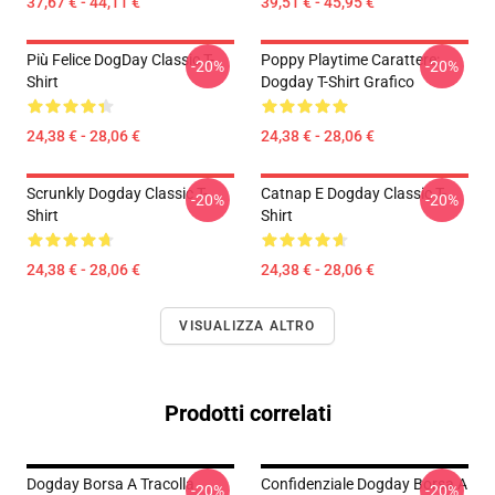
37,67 € - 44,11 €
39,51 € - 45,95 €
Più Felice DogDay Classic T-
Poppy Playtime Carattere:
-20%
-20%
Shirt
Dogday T-Shirt Grafico
24,38 € - 28,06 €
24,38 € - 28,06 €
Scrunkly Dogday Classic T-
Catnap E Dogday Classic T-
-20%
-20%
Shirt
Shirt
24,38 € - 28,06 €
24,38 € - 28,06 €
VISUALIZZA ALTRO
Prodotti correlati
Dogday Borsa A Tracolla
Confidenziale Dogday Borsa A
-20%
-20%