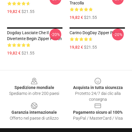
Tracolla
19,82 €
$21.55
19,82 €
$21.55
Dogday Lasciate Che Il
Carino DogDay Zipper Pouch
-20%
-20%
Divertente Begin Zipper Pouch
19,82 €
$21.55
19,82 €
$21.55
Footer
Spedizione mondiale
Acquista in tutta sicurezza
Spediamo in oltre 200 paesi
Protetto 24/7 dai clic alla
consegna
Garanzia internazionale
Pagamento sicuro al 100%
Offerto nel paese di utilizzo
PayPal / MasterCard / Visa