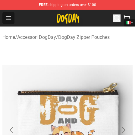
FREE
shipping on orders over $100
DogDay Store - Official DogDay Merchandise Shop
Open menu
Home
/
Accessori DogDay
/
DogDay Zipper Pouches