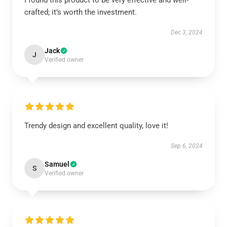
I found this product to be very effective and well-
crafted; it’s worth the investment.
Dec 3, 2024
Jack
J
Verified owner
Trendy design and excellent quality, love it!
Sep 6, 2024
Samuel
S
Verified owner