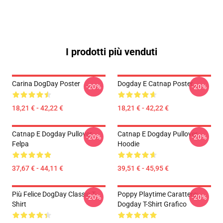
I prodotti più venduti
Carina DogDay Poster
Dogday E Catnap Poster
-20%
-20%
18,21 € - 42,22 €
18,21 € - 42,22 €
Catnap E Dogday Pullover
Catnap E Dogday Pullover
-20%
-20%
Felpa
Hoodie
37,67 € - 44,11 €
39,51 € - 45,95 €
Più Felice DogDay Classic T-
Poppy Playtime Carattere:
-20%
-20%
Shirt
Dogday T-Shirt Grafico