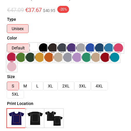
€47.09
€37.67
-20%
$40.95
Type
Unisex
Color
Default
Size
S
M
L
XL
2XL
3XL
4XL
5XL
Print Location