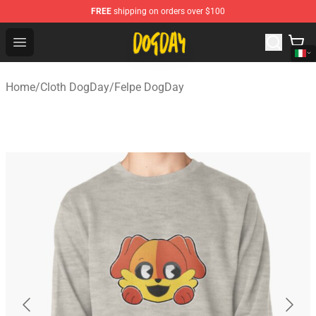
FREE
shipping on orders over $100
DogDay Store - Official DogDay Merchandise Shop
Open menu
Home
/
Cloth DogDay
/
Felpe DogDay