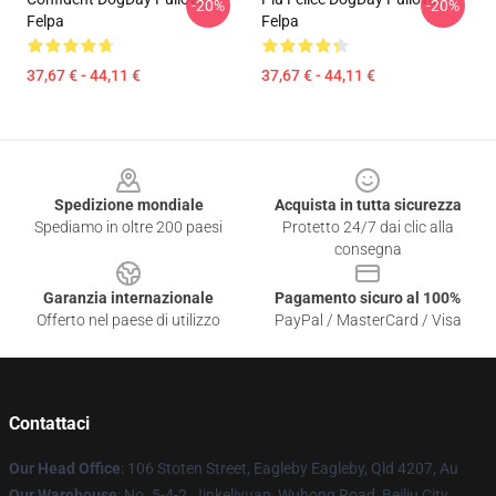
-20%
-20%
Felpa
Felpa
37,67 € - 44,11 €
37,67 € - 44,11 €
Footer
Spedizione mondiale
Acquista in tutta sicurezza
Spediamo in oltre 200 paesi
Protetto 24/7 dai clic alla
consegna
Garanzia internazionale
Pagamento sicuro al 100%
Offerto nel paese di utilizzo
PayPal / MasterCard / Visa
Contattaci
Our Head Office
: 106 Stoten Street, Eagleby Eagleby, Qld 4207, Au
Our Warehouse
: No. 5-4-2, Jinkeliyuan, Wuhong Road, Beiliu City,