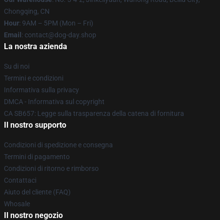
Chongqing, CN
Hour
: 9AM – 5PM (Mon – Fri)
Email
: contact@dog-day.shop
La nostra azienda
Su di noi
Termini e condizioni
Informativa sulla privacy
DMCA - Informativa sul copyright
CA SB657: Legge sulla trasparenza della catena di fornitura
Il nostro supporto
Condizioni di spedizione e consegna
Termini di pagamento
Condizioni di ritorno e rimborso
Contattaci
Aiuto del cliente (FAQ)
Whosale
Il nostro negozio