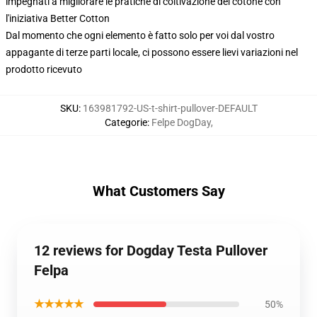
impegnati a migliorare le pratiche di coltivazione del cotone con
l'iniziativa Better Cotton
Dal momento che ogni elemento è fatto solo per voi dal vostro
appagante di terze parti locale, ci possono essere lievi variazioni nel
prodotto ricevuto
SKU
:
163981792-US-t-shirt-pullover-DEFAULT
Categorie
:
Felpe DogDay
,
What Customers Say
12 reviews for Dogday Testa Pullover
Felpa
★★★★★
50%