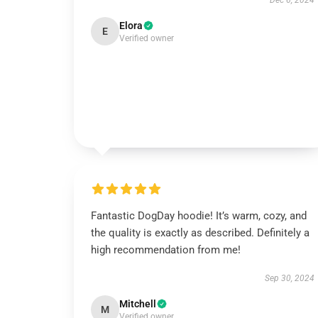
Dec 6, 2024
Elora
E
Verified owner
Fantastic DogDay hoodie! It’s warm, cozy, and
the quality is exactly as described. Definitely a
high recommendation from me!
Sep 30, 2024
Mitchell
M
Verified owner