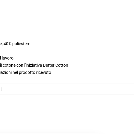
e, 40% poliestere
l lavoro
 cotone con l'iniziativa Better Cotton
iazioni nel prodotto ricevuto
i
,