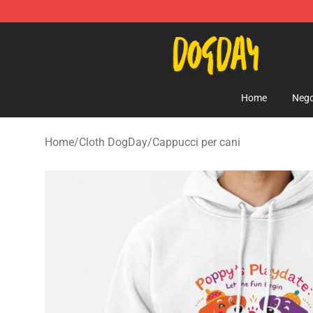
DogDay Store - Official DogDay Merchandise Shop
Home
Nego
Home
/
Cloth DogDay
/
Cappucci per cani