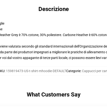
Descrizione
glie
ne
 Heather Grey è 70% cotone, 30% poliestere. Carbone Heather è 60% coton
viene valutata secondo gli standard internazionali dell'Organizzazione de
 parte dei produttori impegnati a migliorare le pratiche di allevamento di
voi dal vostro appagante di terze parti locale, ci possono essere lievi var
SKU
:
159819473-US-t-shirt-mhoodie-DEFAULT
Categorie
:
Cappucci per can
What Customers Say