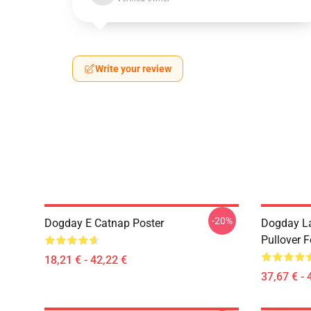
Write your review
-20%
Dogday E Catnap Poster
Dogday Las
Pullover F
18,21 € - 42,22 €
37,67 € - 