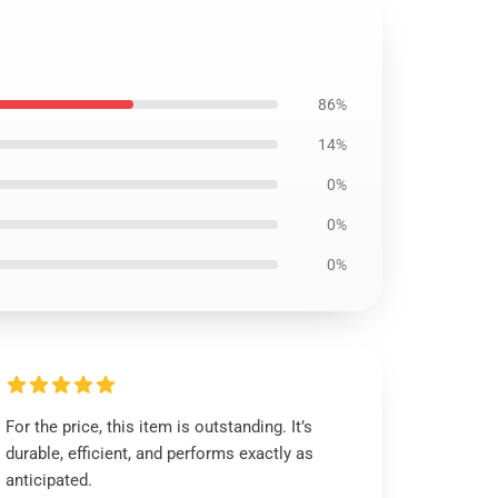
86%
14%
0%
0%
0%
For the price, this item is outstanding. It’s
durable, efficient, and performs exactly as
anticipated.