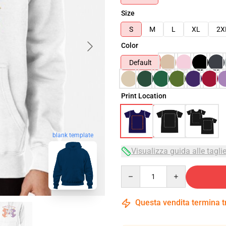
Size
S
M
L
XL
2X
Color
Default
Print Location
blank template
Visualizza guida alle tagli
Quantity
Questa vendita termina 