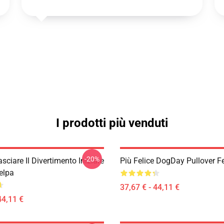
I prodotti più venduti
-20%
ciare Il Divertimento Iniziare
Più Felice DogDay Pullover F
elpa
37,67 € - 44,11 €
44,11 €