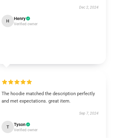
Dec 2, 2024
Henry
H
Verified owner
The hoodie matched the description perfectly
and met expectations. great item.
Sep 7, 2024
Tyson
T
Verified owner