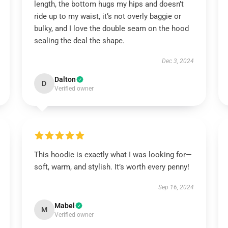
length, the bottom hugs my hips and doesn’t
ride up to my waist, it’s not overly baggie or
bulky, and I love the double seam on the hood
sealing the deal the shape.
Dec 3, 2024
Dalton
D
Verified owner
This hoodie is exactly what I was looking for—
soft, warm, and stylish. It’s worth every penny!
Sep 16, 2024
Mabel
M
Verified owner