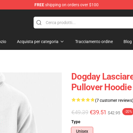
FREE
shipping on orders over $100
zio
Acquista per categoria
Tracciamento ordine
Blog
Dogday Lasciare 
Pullover Hoodie
(7 customer reviews
€49.39
€39.51
-20%
$42.95
Type
Unisex