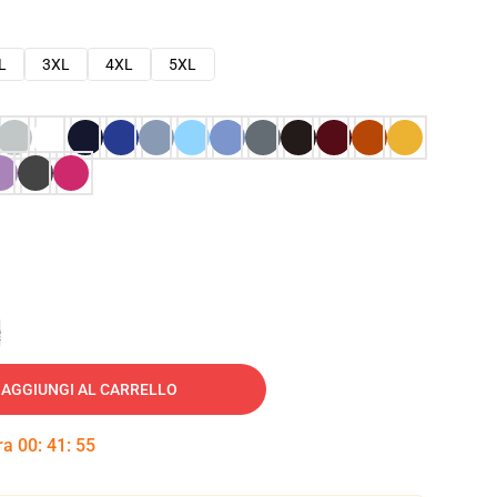
L
3XL
4XL
5XL
e
AGGIUNGI AL CARRELLO
tra
00
:
41
:
54