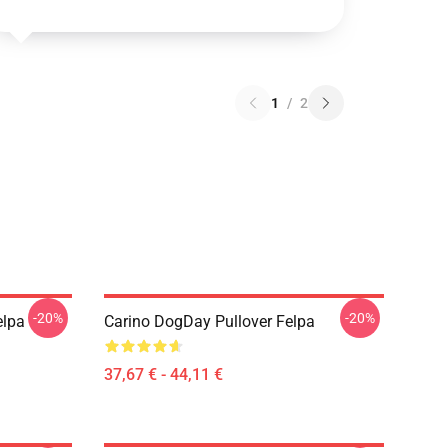
1
/
2
-20%
-20%
elpa
Carino DogDay Pullover Felpa
37,67 € - 44,11 €