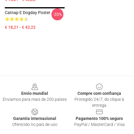
Catnap E Dogday Poster
-20%
€ 18,21 - € 42,22
Footer
Envio mundial
Compre com confiança
Enviamos para mais de 200 países
Protegido 24/7, do clique à
entrega
Garantia internacional
Pagamento 100% seguro
Oferecido no país de uso
PayPal / MasterCard / Visa