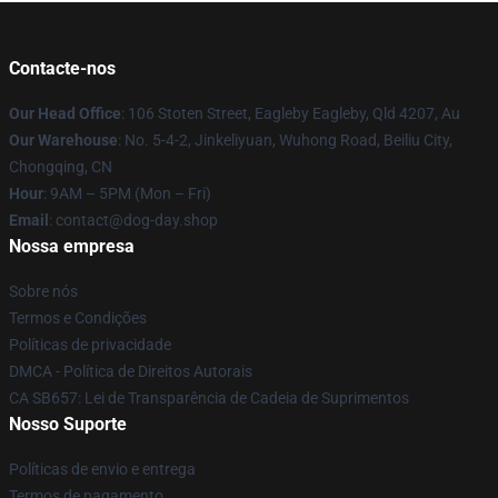
Contacte-nos
Our Head Office
: 106 Stoten Street, Eagleby Eagleby, Qld 4207, Au
Our Warehouse
: No. 5-4-2, Jinkeliyuan, Wuhong Road, Beiliu City,
Chongqing, CN
Hour
: 9AM – 5PM (Mon – Fri)
Email
: contact@dog-day.shop
Nossa empresa
Sobre nós
Termos e Condições
Políticas de privacidade
DMCA - Política de Direitos Autorais
CA SB657: Lei de Transparência de Cadeia de Suprimentos
Nosso Suporte
Políticas de envio e entrega
Termos de pagamento