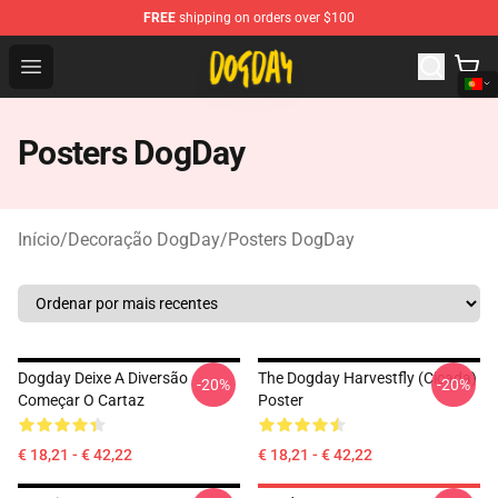
FREE
shipping on orders over $100
DogDay Store - Official DogDay Merchandise Shop
Open menu
Posters DogDay
Início
/
Decoração DogDay
/
Posters DogDay
Dogday Deixe A Diversão
The Dogday Harvestfly (Cicada)
-20%
-20%
Começar O Cartaz
Poster
€ 18,21 - € 42,22
€ 18,21 - € 42,22