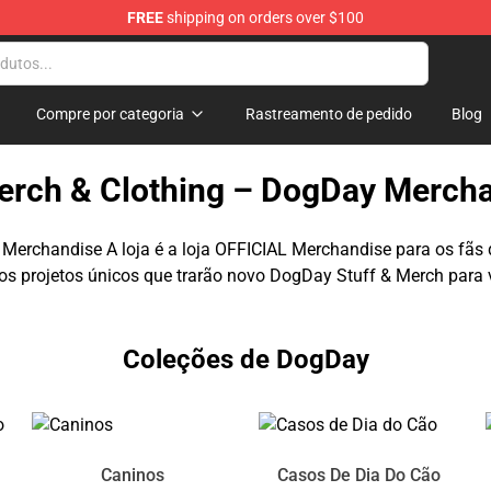
FREE
shipping on orders over $100
Compre por categoria
Rastreamento de pedido
Blog
rch & Clothing – DogDay Mercha
 Merchandise A loja é a loja OFFICIAL Merchandise para os fãs
s projetos únicos que trarão novo DogDay Stuff & Merch para 
Coleções de DogDay
Caninos
Casos De Dia Do Cão