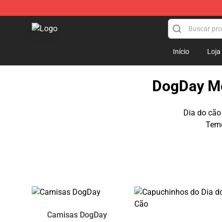
DogDay Store - Official DogDay Merchandise Shop
Início
Loja
DogDay Me
Dia do cão
Temo
Camisas DogDay