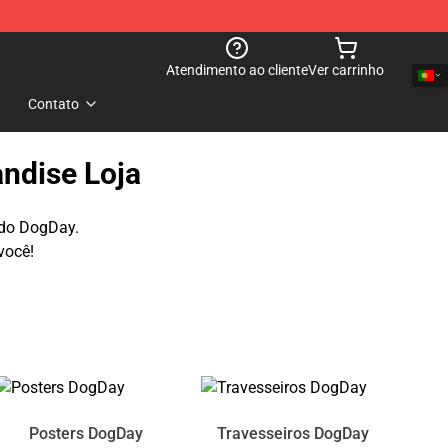
Atendimento ao cliente
Ver carrinho
Contato
ndise Loja
 do DogDay.
você!
Posters DogDay
Travesseiros DogDay