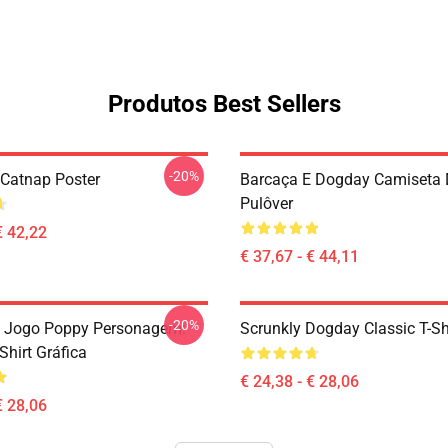
Produtos Best Sellers
-20%
Catnap Poster
Barcaça E Dogday Camiseta 
Pulôver
€ 42,22
€ 37,67 - € 44,11
-20%
 Jogo Poppy Personagem:
Scrunkly Dogday Classic T-Sh
Shirt Gráfica
€ 24,38 - € 28,06
€ 28,06