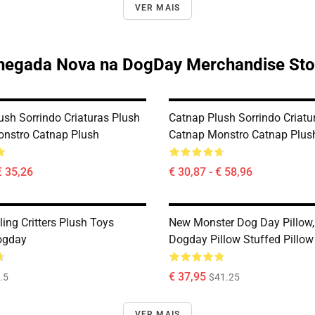
VER MAIS
hegada Nova na DogDay Merchandise Sto
ush Sorrindo Criaturas Plush
Catnap Plush Sorrindo Criatu
nstro Catnap Plush
Catnap Monstro Catnap Plus
€ 35,26
€ 30,87 - € 58,96
ing Critters Plush Toys
New Monster Dog Day Pillow,
ogday
Dogday Pillow Stuffed Pillow
€ 37,95
.5
$41.25
VER MAIS