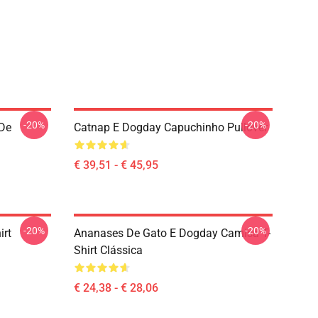
-20%
-20%
De
Catnap E Dogday Capuchinho Pullover
€ 39,51 - € 45,95
-20%
-20%
irt
Ananases De Gato E Dogday Camisa T-
Shirt Clássica
€ 24,38 - € 28,06