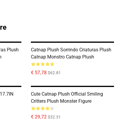
re
ras Plush
Catnap Plush Sorrindo Criaturas Plush
h
Catnap Monstro Catnap Plush
€ 57,78
$62.81
17.7IN
Cute Catnap Plush Official Smiling
Critters Plush Monster Figure
€ 29,72
$32.31