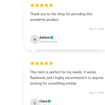
Thank you to the shop for providing this
wonderful product.
Dec 7, 2024
Ashton
A
Verified owner
This item is perfect for my needs. It works
flawlessly and I highly recommend it to anyone
looking for something similar.
Dec 2, 2024
Clara
C