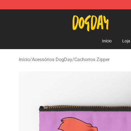
DogDay Store - Official DogDay Merchandise Shop
Início
Loja
Início
/
Acessórios DogDay
/
Cachorros Zipper