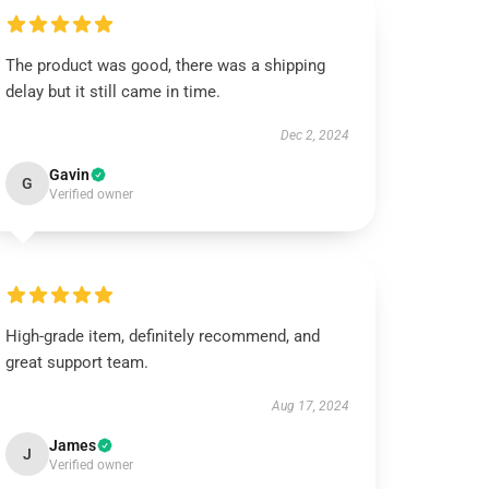
The product was good, there was a shipping
delay but it still came in time.
Dec 2, 2024
Gavin
G
Verified owner
High-grade item, definitely recommend, and
great support team.
Aug 17, 2024
James
J
Verified owner