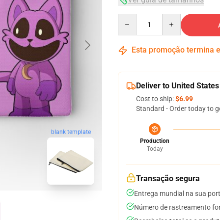
Quantity
Esta promoção termina
Deliver to United States
Cost to ship:
$6.99
Standard - Order today to g
blank template
Production
Today
Transação segura
Entrega mundial na sua por
Número de rastreamento for