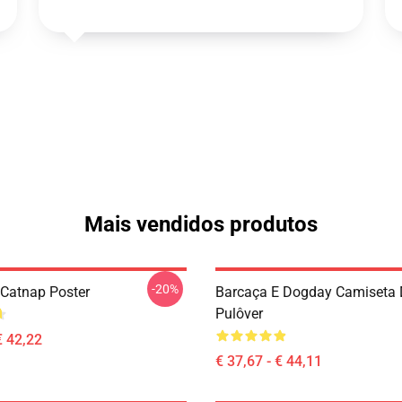
Mais vendidos produtos
-20%
Catnap Poster
Barcaça E Dogday Camiseta 
Pulôver
€ 42,22
€ 37,67 - € 44,11