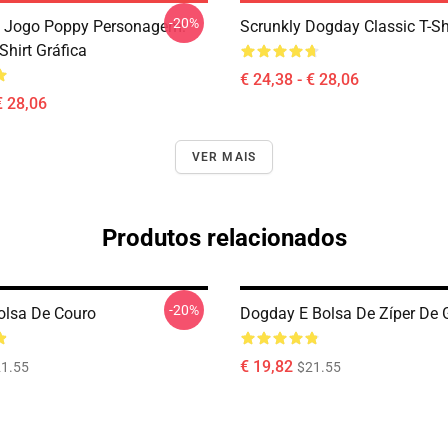
-20%
 Jogo Poppy Personagem:
Scrunkly Dogday Classic T-Sh
Shirt Gráfica
€ 24,38 - € 28,06
€ 28,06
VER MAIS
Produtos relacionados
-20%
lsa De Couro
Dogday E Bolsa De Zíper De
€ 19,82
1.55
$21.55