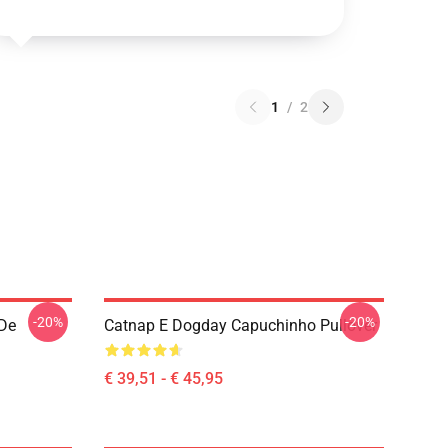
1
/
2
-20%
-20%
De
Catnap E Dogday Capuchinho Pullover
€ 39,51 - € 45,95