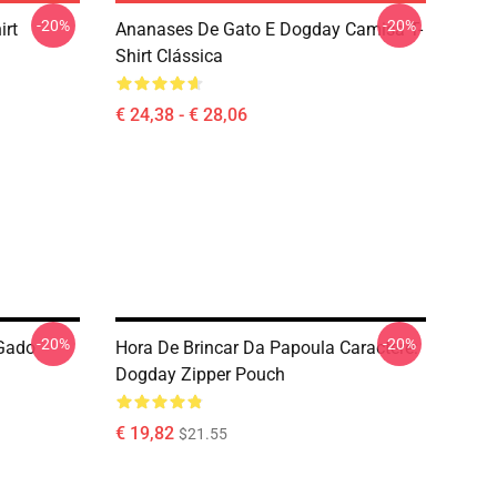
-20%
-20%
irt
Ananases De Gato E Dogday Camisa T-
Shirt Clássica
€ 24,38 - € 28,06
-20%
-20%
 Gado
Hora De Brincar Da Papoula Caractere:
Dogday Zipper Pouch
€ 19,82
$21.55