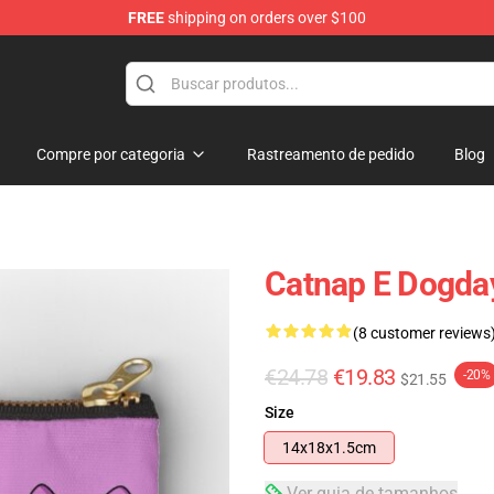
FREE
shipping on orders over $100
Compre por categoria
Rastreamento de pedido
Blog
Catnap E Dogda
(8 customer reviews
€24.78
€19.83
-20%
$21.55
Size
14x18x1.5cm
Ver guia de tamanhos