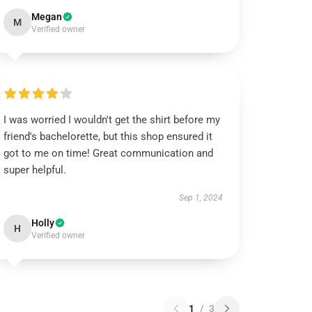
Megan
M
Verified owner
I was worried I wouldn't get the shirt before my
friend's bachelorette, but this shop ensured it
got to me on time! Great communication and
super helpful.
Sep 1, 2024
Holly
H
Verified owner
1
/
3