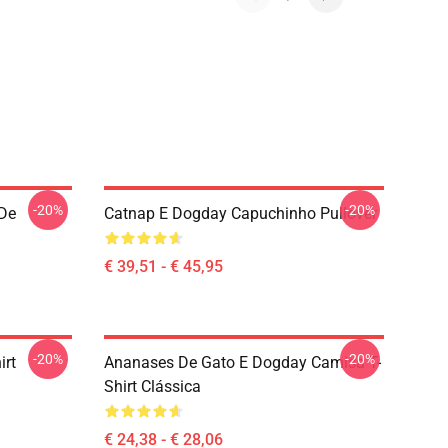
-20%
-20%
De
Catnap E Dogday Capuchinho Pullover
€ 39,51 - € 45,95
-20%
-20%
irt
Ananases De Gato E Dogday Camisa T-
Shirt Clássica
€ 24,38 - € 28,06