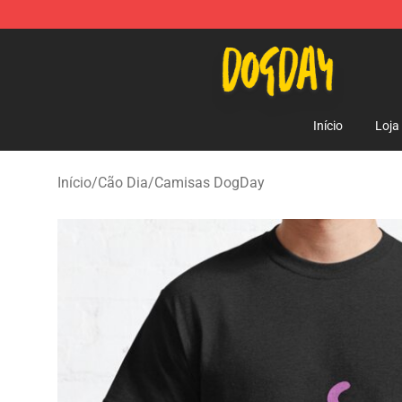
DogDay Store - Official DogDay Merchandise Shop
Início
Loja
Início
/
Cão Dia
/
Camisas DogDay