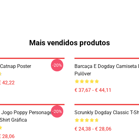
Mais vendidos produtos
-20%
Catnap Poster
Barcaça E Dogday Camiseta 
Pulôver
€ 42,22
€ 37,67 - € 44,11
-20%
 Jogo Poppy Personagem:
Scrunkly Dogday Classic T-Sh
Shirt Gráfica
€ 24,38 - € 28,06
€ 28,06