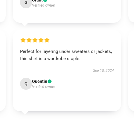
Grant
G
Verified owner
Perfect for layering under sweaters or jackets,
this shirt is a wardrobe staple.
Sep 18, 2024
Quentin
Q
Verified owner