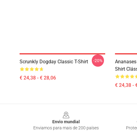
-20%
Scrunkly Dogday Classic T-Shirt
Ananases 
Shirt Clás
€ 24,38 - € 28,06
€ 24,38 - 
Footer
Envio mundial
Enviamos para mais de 200 países
Prote