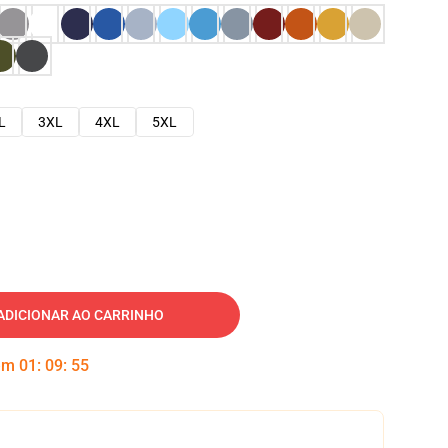
L
3XL
4XL
5XL
ADICIONAR AO CARRINHO
 em
01
:
09
:
54