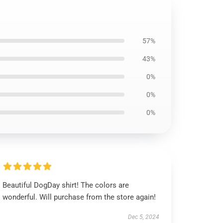
57%
43%
0%
0%
0%
Beautiful DogDay shirt! The colors are
wonderful. Will purchase from the store again!
Dec 5, 2024