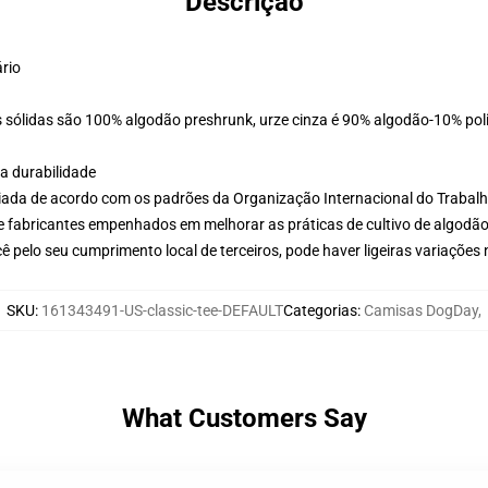
Descrição
ário
 sólidas são 100% algodão preshrunk, urze cinza é 90% algodão-10% poli
a durabilidade
aliada de acordo com os padrões da Organização Internacional do Trabal
e fabricantes empenhados em melhorar as práticas de cultivo de algodão
 pelo seu cumprimento local de terceiros, pode haver ligeiras variações
SKU
:
161343491-US-classic-tee-DEFAULT
Categorias
:
Camisas DogDay
,
What Customers Say