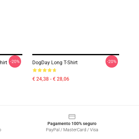
-20%
-20%
hirt
DogDay Long T-Shirt
€ 24,38 - € 28,06
Pagamento 100% seguro
o
PayPal / MasterCard / Visa