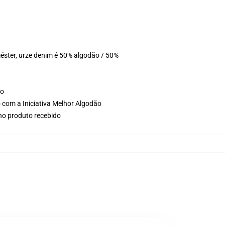
éster, urze denim é 50% algodão / 50%
ho
 com a Iniciativa Melhor Algodão
 no produto recebido