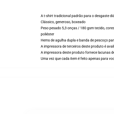
A t-shirt tradicional padrão para o desgaste di
Clássico, generoso, boxeado
Peso pesado 5,3 onças / 180 gsm tecido, cores
poliéster
Hems de agulha dupla e banda de pescoço par
A impressora de terceiros deste produto é av
A impressora deste produto fornece lacunas d
Uma vez que cada item é feito apenas para você