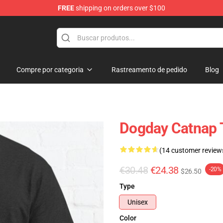
FREE
shipping on orders over $100
Compre por categoria
Rastreamento de pedido
Blog
Dogday Catnap T
(14 customer review
€30.48
€24.38
-20%
$26.50
Type
Unisex
Color