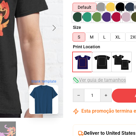
Default
Size
S
M
L
XL
2X
Print Location
Ver guia de tamanhos
blank template
Quantity
Esta promoção termina
Deliver to United States