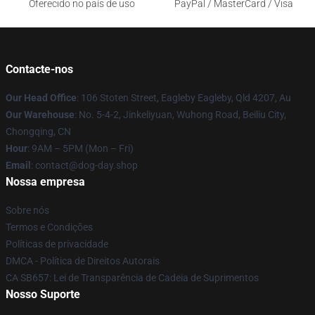
Oferecido no país de uso
PayPal / MasterCard / Visa
Contacte-nos
Our Head Office
: 106 Stoten Street, Eagleby Eagleby, Qld 4207, Au
Our Warehouse
: No. 5-4-2, Jinkeliyuan, Wuhong Road, Beiliu City,
Chongqing, CN
Hour
: 9AM – 5PM (Mon – Fri)
Email
: contact@dog-day.shop
Nossa empresa
Sobre nós
Termos e Condições
Políticas de privacidade
DMCA - Política de Direitos Autorais
CA SB657: Lei de Transparência de Cadeia de Suprimentos
Nosso Suporte