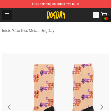
FREE
shipping on orders over $100
DogDay Store - Official DogDay Merchandise Shop
Open menu
Início
/
Cão Dia
/
Meias DogDay