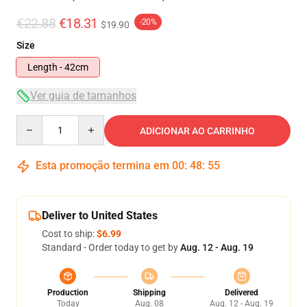
€22.88
€18.31
-20%
$19.90
Size
Length - 42cm
Ver guia de tamanhos
Quantity
ADICIONAR AO CARRINHO
Esta promoção termina em
00
:
48
:
54
Deliver to United States
Cost to ship:
$6.99
Standard - Order today to get by
Aug. 12 - Aug. 19
Production
Shipping
Delivered
Today
Aug. 08
Aug. 12 - Aug. 19