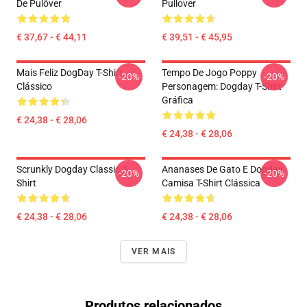
De Pulôver
Pullover
€ 37,67 - € 44,11
€ 39,51 - € 45,95
Mais Feliz DogDay T-Shirt
Tempo De Jogo Poppy
-20%
-20%
Clássico
Personagem: Dogday T-Shirt
Gráfica
€ 24,38 - € 28,06
€ 24,38 - € 28,06
Scrunkly Dogday Classic T-
Ananases De Gato E Dogday
-20%
-20%
Shirt
Camisa T-Shirt Clássica
€ 24,38 - € 28,06
€ 24,38 - € 28,06
VER MAIS
Produtos relacionados