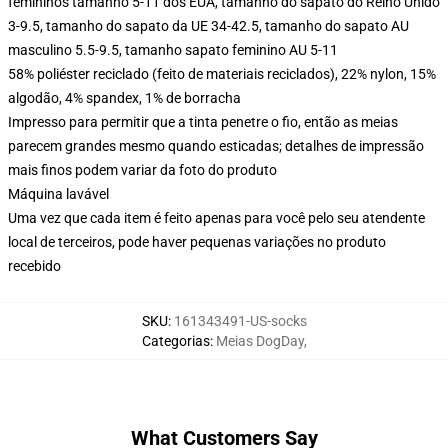
femininos tamanho 5-11 dos EUA, tamanho do sapato do Reino Unido
3-9.5, tamanho do sapato da UE 34-42.5, tamanho do sapato AU
masculino 5.5-9.5, tamanho sapato feminino AU 5-11
58% poliéster reciclado (feito de materiais reciclados), 22% nylon, 15%
algodão, 4% spandex, 1% de borracha
Impresso para permitir que a tinta penetre o fio, então as meias
parecem grandes mesmo quando esticadas; detalhes de impressão
mais finos podem variar da foto do produto
Máquina lavável
Uma vez que cada item é feito apenas para você pelo seu atendente
local de terceiros, pode haver pequenas variações no produto
recebido
SKU
:
161343491-US-socks
Categorias
:
Meias DogDay
,
What Customers Say