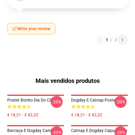
Write your review
1
/
2
Mais vendidos produtos
Poster Bonito Dia Do Cão
Dogday E Catnap Poster
-20%
-20%
€ 18,21 - € 42,22
€ 18,21 - € 42,22
Barcaça E Dogday Camiseta
Catnap E Dogday Capuchinho
-20%
-20%