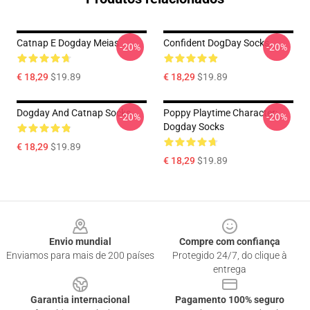
Catnap E Dogday Meias
Confident DogDay Socks
-20%
-20%
€ 18,29
$19.89
€ 18,29
$19.89
Dogday And Catnap Socks
Poppy Playtime Character:
-20%
-20%
Dogday Socks
€ 18,29
$19.89
€ 18,29
$19.89
Footer
Envio mundial
Compre com confiança
Enviamos para mais de 200 países
Protegido 24/7, do clique à
entrega
Garantia internacional
Pagamento 100% seguro