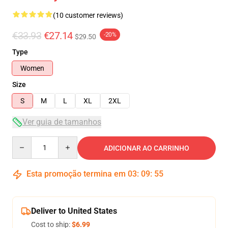
(10 customer reviews)
€33.93
€27.14
-20%
$29.50
Type
Women
Size
S
M
L
XL
2XL
Ver guia de tamanhos
Quantity
ADICIONAR AO CARRINHO
Esta promoção termina em
03
:
09
:
54
Deliver to United States
Cost to ship:
$6.99