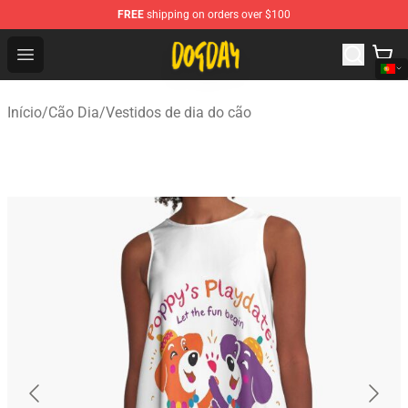
FREE
shipping on orders over $100
DogDay Store - Official DogDay Merchandise Shop
Open menu
Início
/
Cão Dia
/
Vestidos de dia do cão