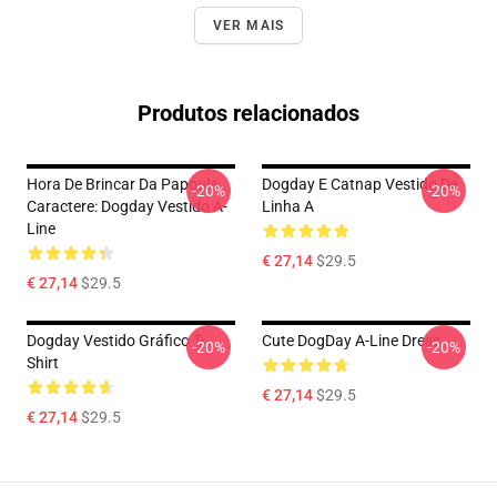
VER MAIS
Produtos relacionados
Hora De Brincar Da Papoula
Dogday E Catnap Vestido De
-20%
-20%
Caractere: Dogday Vestido A-
Linha A
Line
€ 27,14
$29.5
€ 27,14
$29.5
Dogday Vestido Gráfico T-
Cute DogDay A-Line Dress
-20%
-20%
Shirt
€ 27,14
$29.5
€ 27,14
$29.5
Footer