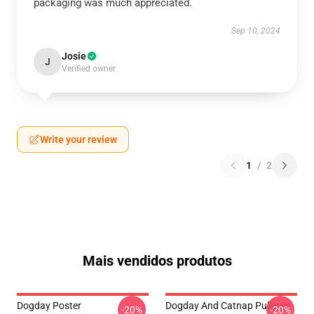
packaging was much appreciated.
Sep 10, 2024
Josie
J
Verified owner
Write your review
1
/
2
Mais vendidos produtos
Dogday Poster
Dogday And Catnap Pullover
-20%
-20%