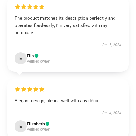
The product matches its description perfectly and
operates flawlessly; I’m very satisfied with my
purchase.
Dec 5, 2024
Ella
E
Verified owner
Elegant design, blends well with any décor.
Dec 4, 2024
Elizabeth
E
Verified owner