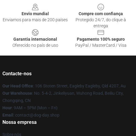
Envio mundial
Compre com confiança
Enviamos para mais de 200 países
Protegido 24/7, do clique à
entrega
Garantia internacional
Pagamento 100% seguro
Oferecido no país de uso
PayPal / MasterCard / Visa
Contacte-nos
Our Head Office
: 106 Stoten Street, Eagleby Eagleby, Qld 4207, Au
Our Warehouse
: No. 5-4-2, Jinkeliyuan, Wuhong Road, Beiliu City,
Chongqing, CN
Hour
: 9AM – 5PM (Mon – Fri)
Email
: contact@dog-day.shop
Nossa empresa
Sobre nós