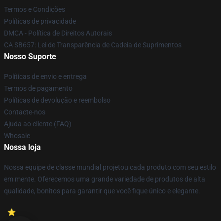
Termos e Condições
Políticas de privacidade
DMCA - Política de Direitos Autorais
CA SB657: Lei de Transparência de Cadeia de Suprimentos
Nosso Suporte
Políticas de envio e entrega
Termos de pagamento
Políticas de devolução e reembolso
Contacte-nos
Ajuda ao cliente (FAQ)
Whosale
Nossa loja
Nossa equipe de classe mundial projetou cada produto com seu estilo
em mente. Oferecemos uma grande variedade de produtos de alta
qualidade, bonitos para garantir que você fique único e elegante.