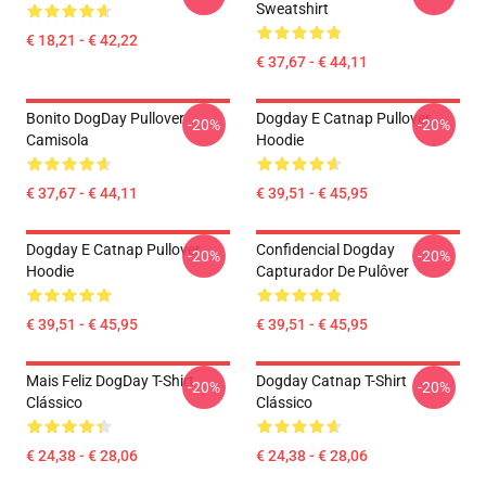
Sweatshirt
€ 18,21 - € 42,22
€ 37,67 - € 44,11
Bonito DogDay Pullover
Dogday E Catnap Pullover
-20%
-20%
Camisola
Hoodie
€ 37,67 - € 44,11
€ 39,51 - € 45,95
Dogday E Catnap Pullover
Confidencial Dogday
-20%
-20%
Hoodie
Capturador De Pulôver
€ 39,51 - € 45,95
€ 39,51 - € 45,95
Mais Feliz DogDay T-Shirt
Dogday Catnap T-Shirt
-20%
-20%
Clássico
Clássico
€ 24,38 - € 28,06
€ 24,38 - € 28,06