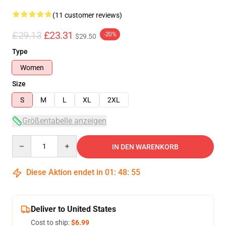
(11 customer reviews)
£29.13
£23.31
-20%
$29.50
Type
Women
Size
S
M
L
XL
2XL
Größentabelle anzeigen
Quantity
IN DEN WARENKORB
Diese Aktion endet in
01
:
48
:
54
Deliver to United States
Cost to ship:
$6.99