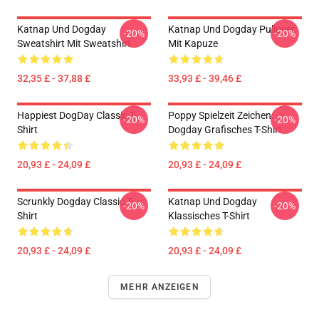
Katnap Und Dogday
Katnap Und Dogday Pullover
-20%
-20%
Sweatshirt Mit Sweatshirt
Mit Kapuze
32,35 £ - 37,88 £
33,93 £ - 39,46 £
Happiest DogDay Classic T-
Poppy Spielzeit Zeichen:
-20%
-20%
Shirt
Dogday Grafisches T-Shirt
20,93 £ - 24,09 £
20,93 £ - 24,09 £
Scrunkly Dogday Classic T-
Katnap Und Dogday
-20%
-20%
Shirt
Klassisches T-Shirt
20,93 £ - 24,09 £
20,93 £ - 24,09 £
MEHR ANZEIGEN