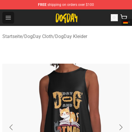
FREE
shipping on orders over $100
DogDay Store - Official DogDay Merchandise Shop
Open menu
Startseite
/
DogDay Cloth
/
DogDay Kleider