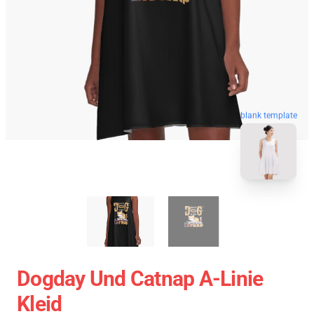
blank template
Dogday Und Catnap A-Linie
Kleid