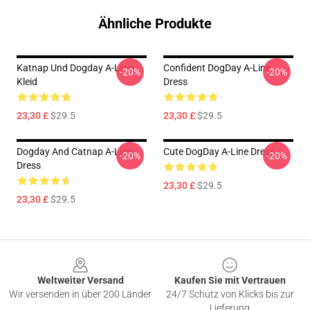
Ähnliche Produkte
Katnap Und Dogday A-Linie
Confident DogDay A-Line
-20%
-20%
Kleid
Dress
23,30 £
$29.5
23,30 £
$29.5
Dogday And Catnap A-Line
Cute DogDay A-Line Dress
-20%
-20%
Dress
23,30 £
$29.5
23,30 £
$29.5
Footer
Weltweiter Versand
Kaufen Sie mit Vertrauen
Wir versenden in über 200 Länder
24/7 Schutz von Klicks bis zur
Lieferung