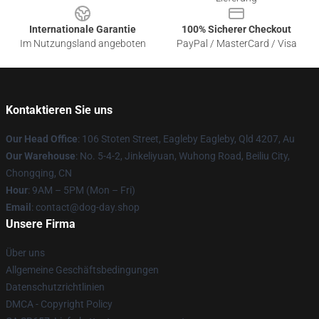
Internationale Garantie
100% Sicherer Checkout
Im Nutzungsland angeboten
PayPal / MasterCard / Visa
Kontaktieren Sie uns
Our Head Office
: 106 Stoten Street, Eagleby Eagleby, Qld 4207, Au
Our Warehouse
: No. 5-4-2, Jinkeliyuan, Wuhong Road, Beiliu City,
Chongqing, CN
Hour
: 9AM – 5PM (Mon – Fri)
Email
: contact@dog-day.shop
Unsere Firma
Über uns
Allgemeine Geschäftsbedingungen
Datenschutzrichtlinien
DMCA - Copyright Policy