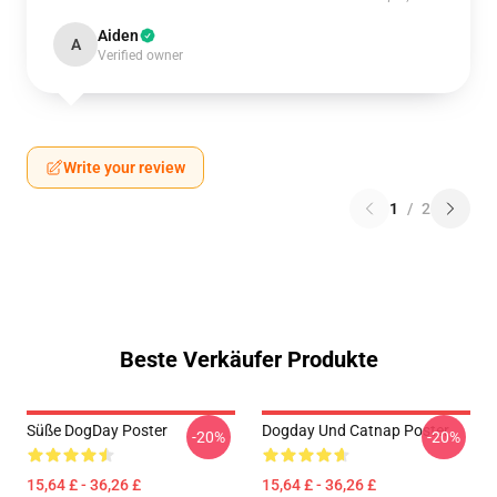
Aiden
A
Verified owner
Write your review
1
/
2
Beste Verkäufer Produkte
Süße DogDay Poster
Dogday Und Catnap Poster
-20%
-20%
15,64 £ - 36,26 £
15,64 £ - 36,26 £