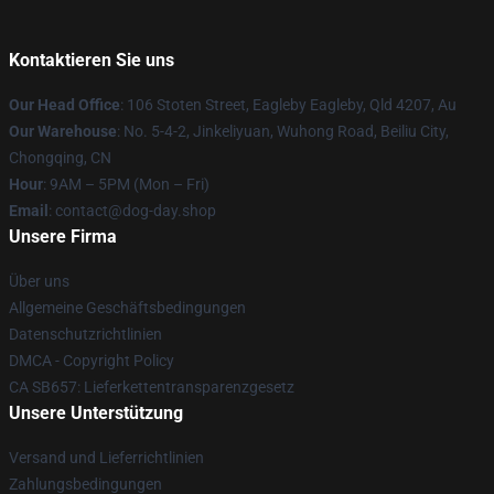
Kontaktieren Sie uns
Our Head Office
: 106 Stoten Street, Eagleby Eagleby, Qld 4207, Au
Our Warehouse
: No. 5-4-2, Jinkeliyuan, Wuhong Road, Beiliu City,
Chongqing, CN
Hour
: 9AM – 5PM (Mon – Fri)
Email
: contact@dog-day.shop
Unsere Firma
Über uns
Allgemeine Geschäftsbedingungen
Datenschutzrichtlinien
DMCA - Copyright Policy
CA SB657: Lieferkettentransparenzgesetz
Unsere Unterstützung
Versand und Lieferrichtlinien
Zahlungsbedingungen