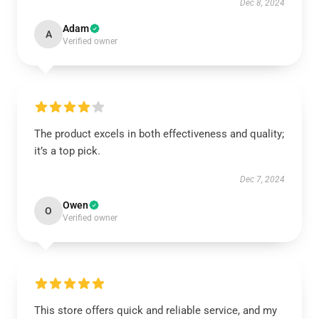
Dec 8, 2024
Adam
A
Verified owner
The product excels in both effectiveness and quality;
it’s a top pick.
Dec 7, 2024
Owen
O
Verified owner
This store offers quick and reliable service, and my