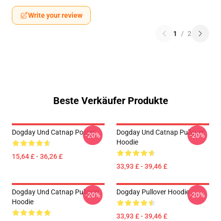
Write your review
1
/
2
Beste Verkäufer Produkte
Dogday Und Catnap Poster
Dogday Und Catnap Pullover
-20%
-20%
Hoodie
15,64 £ - 36,26 £
33,93 £ - 39,46 £
Dogday Und Catnap Pullover
Dogday Pullover Hoodie
-20%
-20%
Hoodie
33,93 £ - 39,46 £