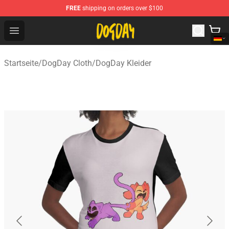
FREE
shipping on orders over $100
DogDay Store - Official DogDay Merchandise Shop
Open menu
Startseite
/
DogDay Cloth
/
DogDay Kleider