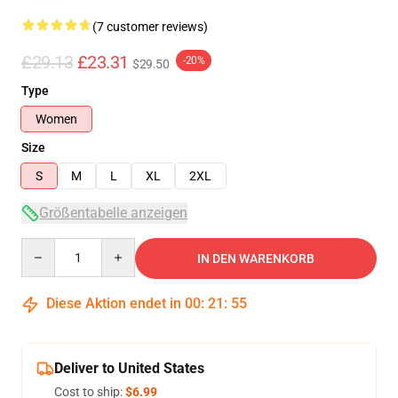
(7 customer reviews)
£29.13
£23.31
-20%
$29.50
Type
Women
Size
S
M
L
XL
2XL
Größentabelle anzeigen
Quantity
IN DEN WARENKORB
Diese Aktion endet in
00
:
21
:
54
Deliver to United States
Cost to ship:
$6.99