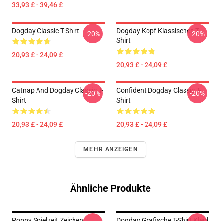
33,93 £ - 39,46 £
Dogday Classic T-Shirt
Dogday Kopf Klassisches T-
-20%
-20%
Shirt
20,93 £ - 24,09 £
20,93 £ - 24,09 £
Catnap And Dogday Classic T-
Confident Dogday Classic T-
-20%
-20%
Shirt
Shirt
20,93 £ - 24,09 £
20,93 £ - 24,09 £
MEHR ANZEIGEN
Ähnliche Produkte
Poppy Spielzeit Zeichen:
Dogday Grafische T-Shirt Kleid