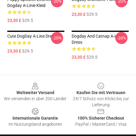
-20%
-20%
Dogday A-Linie Kleid
23,30 £
$29.5
23,30 £
$29.5
Cute DogDay A-Line Dress
Dogday And Catnap A-Line
-20%
-20%
Dress
23,30 £
$29.5
23,30 £
$29.5
Footer
Weltweiter Versand
Kaufen Sie mit Vertrauen
Wir versenden in über 200 Länder
24/7 Schutz von Klicks bis zur
Lieferung
Internationale Garantie
100% Sicherer Checkout
Im Nutzungsland angeboten
PayPal / MasterCard / Visa