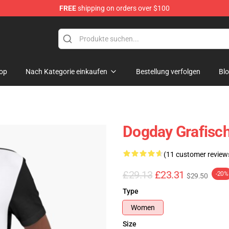
FREE
shipping on orders over $100
op
Nach Kategorie einkaufen
Bestellung verfolgen
Bl
Dogday Grafische
(11 customer review
£29.13
£23.31
-20%
$29.50
Type
Women
Size