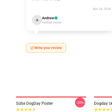
Nov 28, 2024
Andrew
A
Verified owner
Write your review
-20%
Süße DogDay Poster
Dogday Un