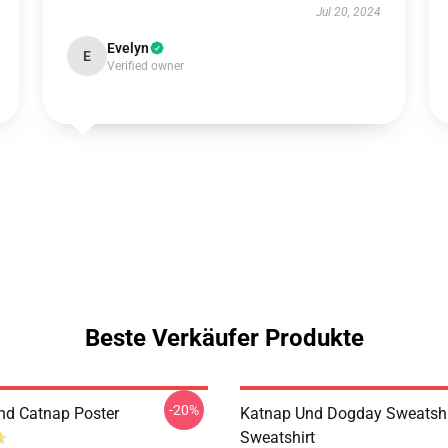
Jul 20, 2024
Evelyn
E
Verified owner
Beste Verkäufer Produkte
-20%
d Catnap Poster
Katnap Und Dogday Sweatshi
Sweatshirt