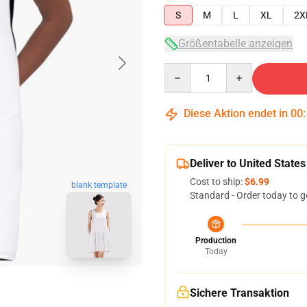
S
M
L
XL
2X
Größentabelle anzeigen
Quantity
Diese Aktion endet in
00
Deliver to United States
Cost to ship:
$6.99
blank template
Standard - Order today to g
Production
Today
Sichere Transaktion