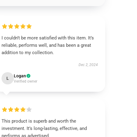
I couldn’t be more satisfied with this item. It’s
reliable, performs well, and has been a great
addition to my collection.
Dec 2, 2024
Logan
L
Verified owner
This product is superb and worth the
investment. It’s long-lasting, effective, and
performs as advertised.