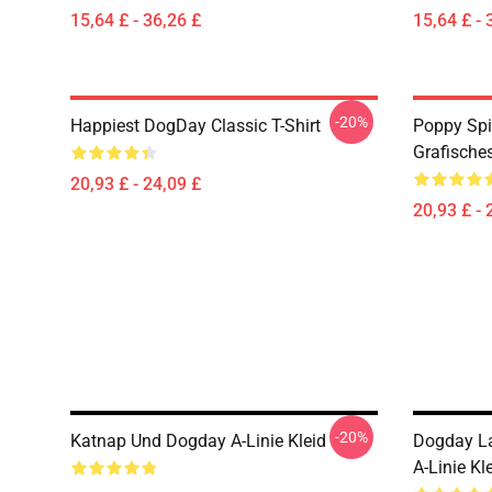
15,64 £ - 36,26 £
15,64 £ - 
-20%
Happiest DogDay Classic T-Shirt
Poppy Spi
Grafisches
20,93 £ - 24,09 £
20,93 £ - 
-20%
Katnap Und Dogday A-Linie Kleid
Dogday La
A-Linie Kl