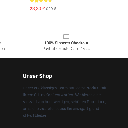
23,30 £
$29.5
e
100% Sicherer Checkout
ten
PayPal / MasterCard / Visa
Unser Shop
Unser erstklassiges Team hat jedes Produkt mit
Ihrem Stil im Kopf entworfen. Wir bieten eine
Vielzahl von hochwertigen, schönen Produkten,
um sicherzustellen, dass Sie einzigartig und
stilvoll bleiben.