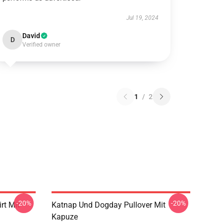
Jul 19, 2024
David
D
Verified owner
1
/
2
-20%
-20%
rt Mit
Katnap Und Dogday Pullover Mit
Kapuze