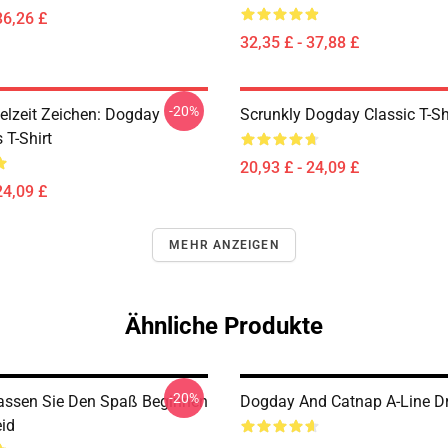
36,26 £
32,35 £ - 37,88 £
-20%
elzeit Zeichen: Dogday
Scrunkly Dogday Classic T-Sh
 T-Shirt
20,93 £ - 24,09 £
24,09 £
MEHR ANZEIGEN
Ähnliche Produkte
-20%
ssen Sie Den Spaß Beginnen
Dogday And Catnap A-Line D
eid