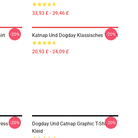
33,93 £ - 39,46 £
-20%
-20%
irt
Katnap Und Dogday Klassisches T-Shirt
20,93 £ - 24,09 £
-20%
-20%
ress
Dogday Und Catnap Graphic T-Shirt
Kleid