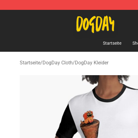
DogDay Store - Official DogDay Merchandise Shop
Startseite
Sh
Startseite
/
DogDay Cloth
/
DogDay Kleider