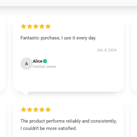
Fantastic purchase, I use it every day.
Dec 4, 2024
Alice
A
Verified owner
The product performs reliably and consistently;
I couldn’t be more satisfied.