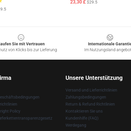
23,30 £
$29.5
9.5
aufen Sie mit Vertrauen
Internationale Garanti
utz von Klicks bis zur Lieferung
Im Nutzungsland angebo
irma
Unsere Unterstützung
Versand und Lieferrichtlinien
Geschäftsbedingungen
Zahlungsbedingungen
ichtlinien
Return & Refund Richtlinien
ight Policy
Kontaktieren Sie uns
eferkettentransparenzgesetz
Kundenhilfe (FAQ)
Werdegang