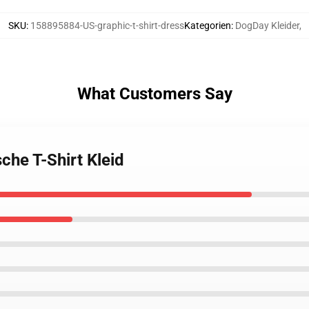
SKU
:
158895884-US-graphic-t-shirt-dress
Kategorien
:
DogDay Kleider
,
What Customers Say
che T-Shirt Kleid