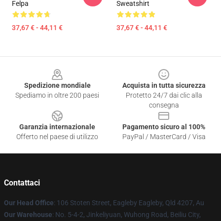
Felpa
Sweatshirt
37,67 € - 44,11 €
37,67 € - 44,11 €
Footer
Spedizione mondiale
Acquista in tutta sicurezza
Spediamo in oltre 200 paesi
Protetto 24/7 dai clic alla
consegna
Garanzia internazionale
Pagamento sicuro al 100%
Offerto nel paese di utilizzo
PayPal / MasterCard / Visa
Contattaci
Our Head Office
: 106 Stoten Street, Eagleby Eagleby, Qld 4207, Au
Our Warehouse
: No. 5-4-2, Jinkeliyuan, Wuhong Road, Beiliu City,