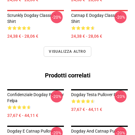
Scrunkly Dogday Classic T-
Catnap E Dogday Classic T-
-20%
-20%
Shirt
Shirt
24,38 € - 28,06 €
24,38 € - 28,06 €
VISUALIZZA ALTRO
Prodotti correlati
Confidenziale Dogday Pullover
Dogday Testa Pullover Felpa
-20%
-20%
Felpa
37,67 € - 44,11 €
37,67 € - 44,11 €
Dogday E Catnap Pullover
Dogday And Catnap Pullover
-20%
-20%