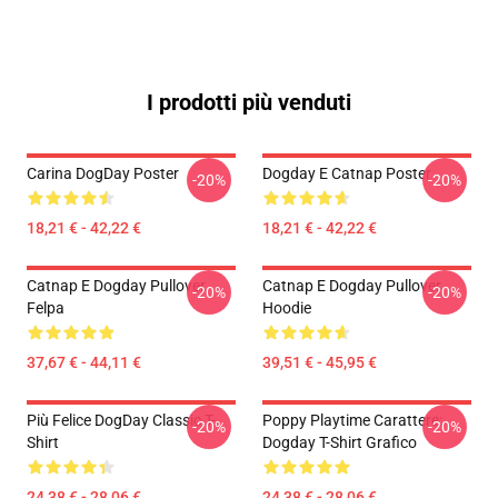
I prodotti più venduti
Carina DogDay Poster
Dogday E Catnap Poster
-20%
-20%
18,21 € - 42,22 €
18,21 € - 42,22 €
Catnap E Dogday Pullover
Catnap E Dogday Pullover
-20%
-20%
Felpa
Hoodie
37,67 € - 44,11 €
39,51 € - 45,95 €
Più Felice DogDay Classic T-
Poppy Playtime Carattere:
-20%
-20%
Shirt
Dogday T-Shirt Grafico
24,38 € - 28,06 €
24,38 € - 28,06 €