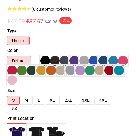
(8 customer reviews)
€47.09
€37.67
-20%
$40.95
Type
Unisex
Color
Default
Size
S
M
L
XL
2XL
3XL
4XL
5XL
Print Location