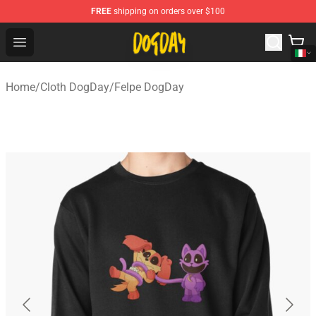
FREE
shipping on orders over $100
DogDay Store - Official DogDay Merchandise Shop
Open menu
Home
/
Cloth DogDay
/
Felpe DogDay