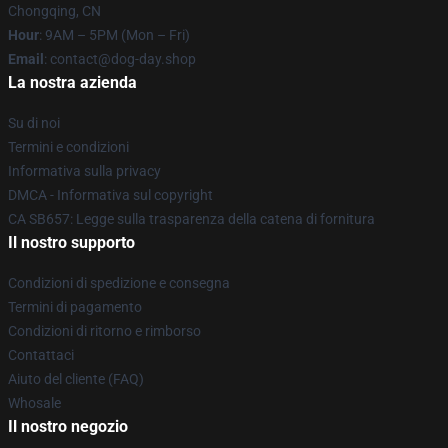
Chongqing, CN
Hour
: 9AM – 5PM (Mon – Fri)
Email
: contact@dog-day.shop
La nostra azienda
Su di noi
Termini e condizioni
Informativa sulla privacy
DMCA - Informativa sul copyright
CA SB657: Legge sulla trasparenza della catena di fornitura
Il nostro supporto
Condizioni di spedizione e consegna
Termini di pagamento
Condizioni di ritorno e rimborso
Contattaci
Aiuto del cliente (FAQ)
Whosale
Il nostro negozio