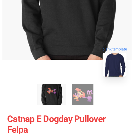
blank template
Catnap E Dogday Pullover
Felpa