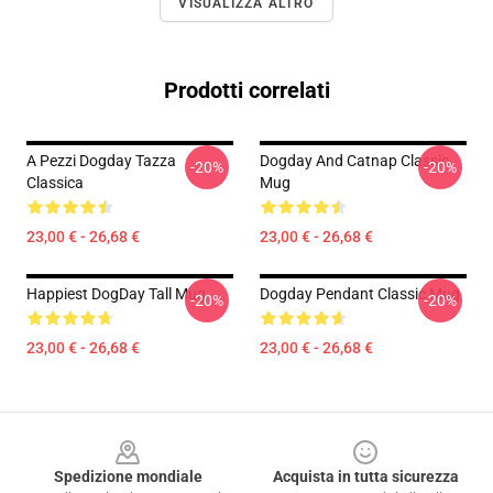
VISUALIZZA ALTRO
Prodotti correlati
A Pezzi Dogday Tazza
Dogday And Catnap Classic
-20%
-20%
Classica
Mug
23,00 € - 26,68 €
23,00 € - 26,68 €
Happiest DogDay Tall Mug
Dogday Pendant Classic Mug
-20%
-20%
23,00 € - 26,68 €
23,00 € - 26,68 €
Footer
Spedizione mondiale
Acquista in tutta sicurezza