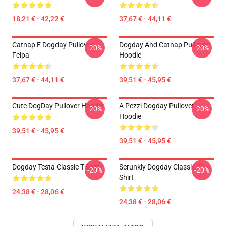
18,21 € - 42,22 €
37,67 € - 44,11 €
Catnap E Dogday Pullover
Dogday And Catnap Pullover
-20%
-20%
Felpa
Hoodie
37,67 € - 44,11 €
39,51 € - 45,95 €
Cute DogDay Pullover Hoodie
A Pezzi Dogday Pullover
-20%
-20%
Hoodie
39,51 € - 45,95 €
39,51 € - 45,95 €
Dogday Testa Classic T-Shirt
Scrunkly Dogday Classic T-
-20%
-20%
Shirt
24,38 € - 28,06 €
24,38 € - 28,06 €