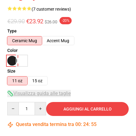
(7 customer reviews)
€29.90
€23.92
-20%
$26.00
Type
Ceramic Mug
Accent Mug
Color
Size
11 oz
15 oz
Visualizza guida alle taglie
Quantity
AGGIUNGI AL CARRELLO
Questa vendita termina tra
00
:
24
:
54