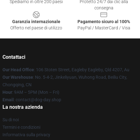
Spediamo in oltre 200 paesi
Protetto 24/7 dai clic alla
consegna
Garanzia internazionale
Pagamento sicuro al 100%
Offerto nel paese di utilizzo
PayPal / MasterCard / Visa
Contattaci
Our Head Office
: 106 Stoten Street, Eagleby Eagleby, Qld 4207, Au
Our Warehouse
: No. 5-4-2, Jinkeliyuan, Wuhong Road, Beiliu City,
Chongqing, CN
Hour
: 9AM – 5PM (Mon – Fri)
Email
: contact@dog-day.shop
La nostra azienda
Su di noi
Termini e condizioni
Informativa sulla privacy