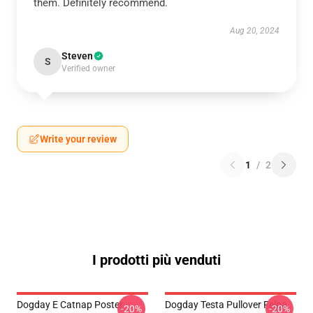
them. Definitely recommend.
Aug 20, 2024
Steven
S
Verified owner
Write your review
1
/
2
I prodotti più venduti
Dogday E Catnap Poster
Dogday Testa Pullover Felpa
-20%
-20%