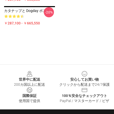
カタナップと Dogday ポスター
-20%
￥287,100 - ￥665,550
Footer
世界中に配送
安心してお買い物
200カ国以上に配送
クリックから配送まで24/7保護
国際保証
100％安全なチェックアウト
使用国で提供
PayPal / マスターカード / ビザ