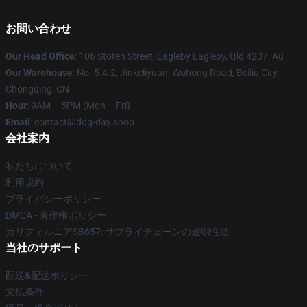
お問い合わせ
Our Head Office
: 106 Stoten Street, Eagleby Eagleby, Qld 4207, Au
Our Warehouse
: No. 5-4-2, Jinkeliyuan, Wuhong Road, Beiliu City,
Chongqing, CN
Hour
: 9AM – 5PM (Mon – Fri)
Email
: contact@dog-day.shop
会社案内
私たちについて
利用規約
プライバシーポリシー
DMCA - 著作権ポリシー
カリフォルニアSB657: サプライチェーンの透明性法
当社のサポート
配送&配送ポリシー
支払条件