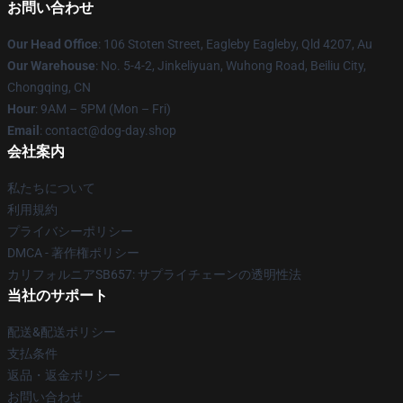
お問い合わせ
Our Head Office
: 106 Stoten Street, Eagleby Eagleby, Qld 4207, Au
Our Warehouse
: No. 5-4-2, Jinkeliyuan, Wuhong Road, Beiliu City,
Chongqing, CN
Hour
: 9AM – 5PM (Mon – Fri)
Email
: contact@dog-day.shop
会社案内
私たちについて
利用規約
プライバシーポリシー
DMCA - 著作権ポリシー
カリフォルニアSB657: サプライチェーンの透明性法
当社のサポート
配送&配送ポリシー
支払条件
返品・返金ポリシー
お問い合わせ