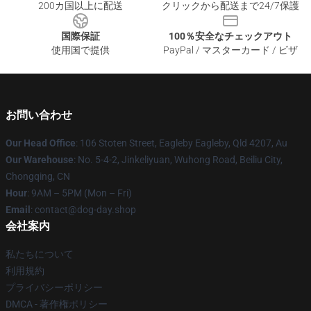
200カ国以上に配送
クリックから配送まで24/7保護
国際保証
100％安全なチェックアウト
使用国で提供
PayPal / マスターカード / ビザ
お問い合わせ
Our Head Office
: 106 Stoten Street, Eagleby Eagleby, Qld 4207, Au
Our Warehouse
: No. 5-4-2, Jinkeliyuan, Wuhong Road, Beiliu City,
Chongqing, CN
Hour
: 9AM – 5PM (Mon – Fri)
Email
: contact@dog-day.shop
会社案内
私たちについて
利用規約
プライバシーポリシー
DMCA - 著作権ポリシー