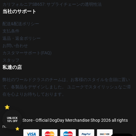
カリフォルニアSB657: サプライチェーンの透明性法
当社のサポート
配送&配送ポリシー
支払条件
返品・返金ポリシー
お問い合わせ
カスタマーサポート(FAQ)
スタッフ
私達の店
弊社のワールドクラスのチームは、お客様のスタイルを念頭に置い
て、各製品をデザインしました。 ユニークでスタイリッシュなご滞
在を心よりお待ちしております。
UNLOCK
© DogDay Store - Official DogDay Merchandise Shop 2026 all rights
10% OFF
reserved