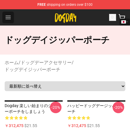
FREE
shipping on orders over $100
DogDay Store - Official DogDay Merchandise Shop
Open menu
ドッグデイジッパーポーチ
ホーム
/
ドッグデーアクセサリー
/
ドッグデイジッパーポーチ
Dogday 楽しい始まりのジッパ
ハッピードッグデージッパーポ
-20%
-20%
ーポーチをしましょう
ーチ
￥312,475
$21.55
￥312,475
$21.55