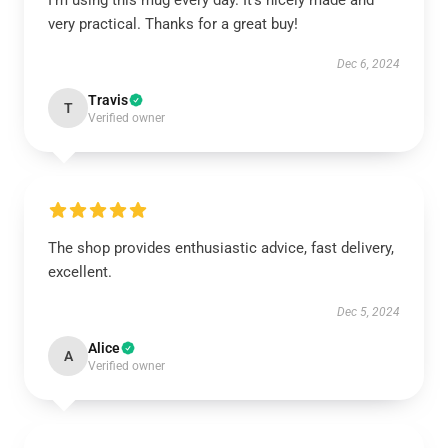
I’m using this mug every day. It’s nicely made and
very practical. Thanks for a great buy!
Dec 6, 2024
Travis
T
Verified owner
The shop provides enthusiastic advice, fast delivery,
excellent.
Dec 5, 2024
Alice
A
Verified owner