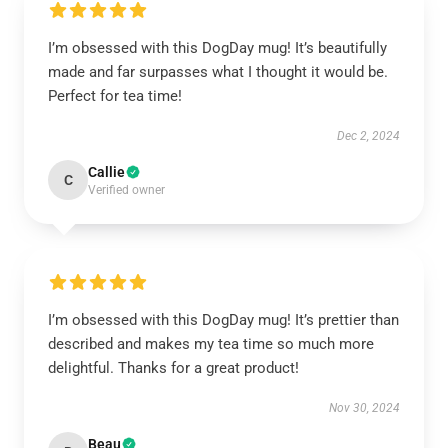
I’m obsessed with this DogDay mug! It’s beautifully
made and far surpasses what I thought it would be.
Perfect for tea time!
Dec 2, 2024
Callie
C
Verified owner
I’m obsessed with this DogDay mug! It’s prettier than
described and makes my tea time so much more
delightful. Thanks for a great product!
Nov 30, 2024
Beau