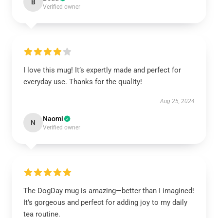
B
Verified owner
I love this mug! It’s expertly made and perfect for
everyday use. Thanks for the quality!
Aug 25, 2024
Naomi
N
Verified owner
The DogDay mug is amazing—better than I imagined!
It’s gorgeous and perfect for adding joy to my daily
tea routine.