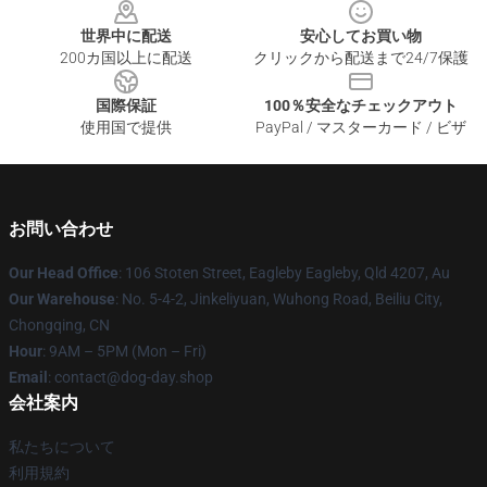
世界中に配送
安心してお買い物
200カ国以上に配送
クリックから配送まで24/7保護
国際保証
100％安全なチェックアウト
使用国で提供
PayPal / マスターカード / ビザ
お問い合わせ
Our Head Office
: 106 Stoten Street, Eagleby Eagleby, Qld 4207, Au
Our Warehouse
: No. 5-4-2, Jinkeliyuan, Wuhong Road, Beiliu City,
Chongqing, CN
Hour
: 9AM – 5PM (Mon – Fri)
Email
: contact@dog-day.shop
会社案内
私たちについて
利用規約