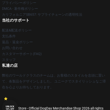
プライバシーポリシー
DMCA - 著作権ポリシー
カリフォルニアSB657: サプライチェーンの透明性法
当社のサポート
配送&配送ポリシー
支払条件
返品・返金ポリシー
お問い合わせ
カスタマーサポート(FAQ)
スタッフ
私達の店
弊社のワールドクラスのチームは、お客様のスタイルを念頭に置い
て、各製品をデザインしました。 ユニークでスタイリッシュなご滞
在を心よりお待ちしております。
UNLOCK
© DogDay Store - Official DogDay Merchandise Shop 2026 all rights
10% OFF