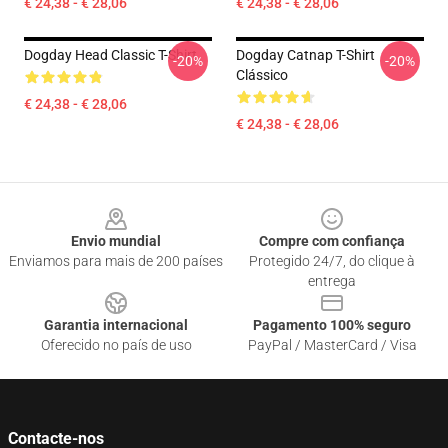
€ 24,38 - € 28,06
€ 24,38 - € 28,06
Dogday Head Classic T-Shirt
Dogday Catnap T-Shirt
-20%
-20%
Clássico
€ 24,38 - € 28,06
€ 24,38 - € 28,06
Footer
Envio mundial
Compre com confiança
Enviamos para mais de 200 países
Protegido 24/7, do clique à
entrega
Garantia internacional
Pagamento 100% seguro
Oferecido no país de uso
PayPal / MasterCard / Visa
Contacte-nos