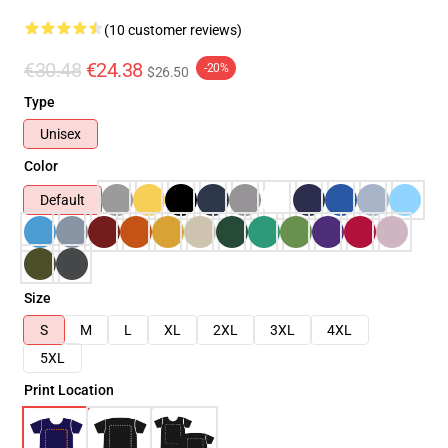
(10 customer reviews)
€30.48
€24.38
-20%
$26.50
Type
Unisex
Color
Default
Size
S
M
L
XL
2XL
3XL
4XL
5XL
Print Location