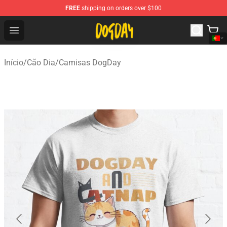
FREE
shipping on orders over $100
DogDay Store - Official DogDay Merchandise Shop
Open menu
Início
/
Cão Dia
/
Camisas DogDay