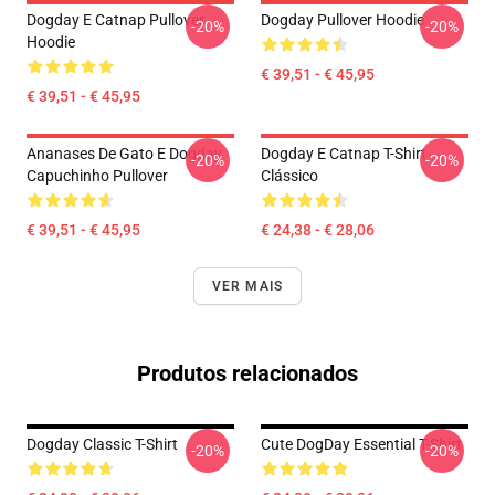
Dogday E Catnap Pullover
Dogday Pullover Hoodie
-20%
-20%
Hoodie
€ 39,51 - € 45,95
€ 39,51 - € 45,95
Ananases De Gato E Dogday
Dogday E Catnap T-Shirt
-20%
-20%
Capuchinho Pullover
Clássico
€ 39,51 - € 45,95
€ 24,38 - € 28,06
VER MAIS
Produtos relacionados
Dogday Classic T-Shirt
Cute DogDay Essential T-Shirt
-20%
-20%