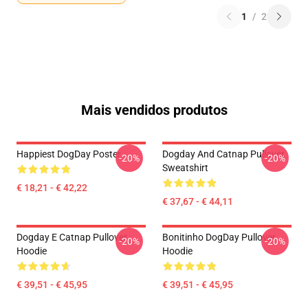
1
/
2
Mais vendidos produtos
Happiest DogDay Poster
Dogday And Catnap Pullover
-20%
-20%
Sweatshirt
€ 18,21 - € 42,22
€ 37,67 - € 44,11
Dogday E Catnap Pullover
Bonitinho DogDay Pullover
-20%
-20%
Hoodie
Hoodie
€ 39,51 - € 45,95
€ 39,51 - € 45,95