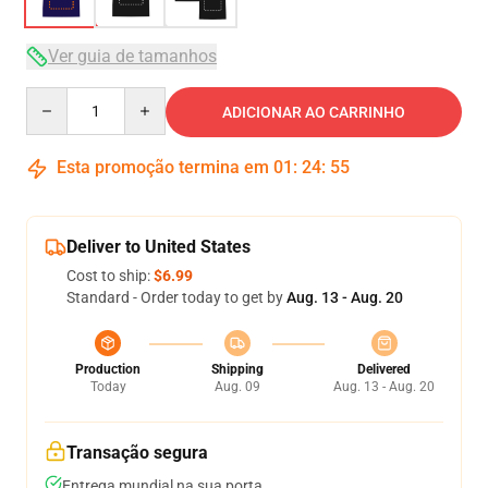
Ver guia de tamanhos
Quantity
ADICIONAR AO CARRINHO
Esta promoção termina em
01
:
24
:
54
Deliver to United States
Cost to ship:
$6.99
Standard - Order today to get by
Aug. 13 - Aug. 20
Production
Shipping
Delivered
Today
Aug. 09
Aug. 13 - Aug. 20
Transação segura
Entrega mundial na sua porta