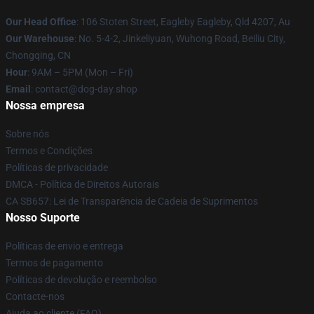
Our Head Office
: 106 Stoten Street, Eagleby Eagleby, Qld 4207, Au
Our Warehouse
: No. 5-4-2, Jinkeliyuan, Wuhong Road, Beiliu City,
Chongqing, CN
Hour
: 9AM – 5PM (Mon – Fri)
Email
: contact@dog-day.shop
Nossa empresa
Sobre nós
Termos e Condições
Políticas de privacidade
DMCA - Política de Direitos Autorais
CA SB657: Lei de Transparência de Cadeia de Suprimentos
Nosso Suporte
Políticas de envio e entrega
Termos de pagamento
Políticas de devolução e reembolso
Contacte-nos
Ajuda ao cliente (FAQ)