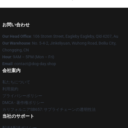
お問い合わせ
Our Head Office
: 106 Stoten Street, Eagleby Eagleby, Qld 4207, Au
Our Warehouse
: No. 5-4-2, Jinkeliyuan, Wuhong Road, Beiliu City,
Chongqing, CN
Hour
: 9AM – 5PM (Mon – Fri)
Email
: contact@dog-day.shop
会社案内
私たちについて
利用規約
プライバシーポリシー
DMCA - 著作権ポリシー
カリフォルニアSB657: サプライチェーンの透明性法
当社のサポート
配送&配送ポリシー