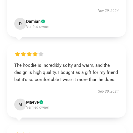
Nov 29, 2024
Damian
D
Verified owner
The hoodie is incredibly softy and warm, and the
design is high quality. I bought as a gift for my friend
but it’s so comfortable I wear it more than he does.
Sep 30, 2024
Maeve
M
Verified owner