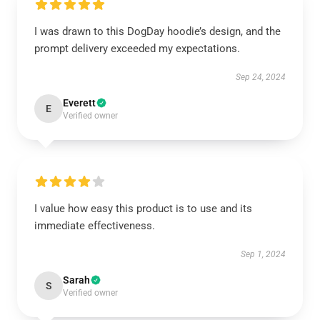
I was drawn to this DogDay hoodie’s design, and the
prompt delivery exceeded my expectations.
Sep 24, 2024
Everett
E
Verified owner
I value how easy this product is to use and its
immediate effectiveness.
Sep 1, 2024
Sarah
S
Verified owner