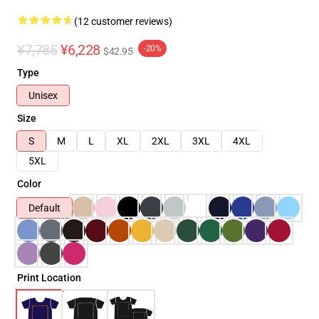
(12 customer reviews)
¥7,785
¥6,228
-20%
$42.95
Type
Unisex
Size
S
M
L
XL
2XL
3XL
4XL
5XL
Color
Default
Print Location