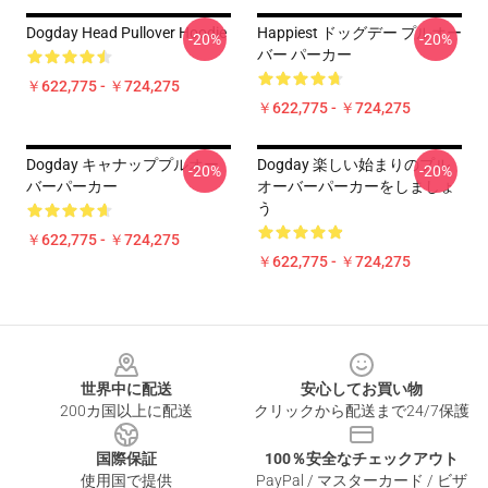
Dogday Head Pullover Hoodie
Happiest ドッグデー プルオー
-20%
-20%
バー パーカー
￥622,775 - ￥724,275
￥622,775 - ￥724,275
Dogday キャナッププルオー
Dogday 楽しい始まりのプル
-20%
-20%
バーパーカー
オーバーパーカーをしましょ
う
￥622,775 - ￥724,275
￥622,775 - ￥724,275
Footer
世界中に配送
安心してお買い物
200カ国以上に配送
クリックから配送まで24/7保護
国際保証
100％安全なチェックアウト
使用国で提供
PayPal / マスターカード / ビザ