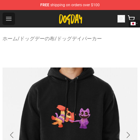
FREE
shipping on orders over $100
DogDay Store - Official DogDay Merchandise Shop
Open menu
ホーム
/
ドッグデーの布
/
ドッグデイパーカー