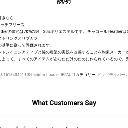
説明
好きなら
トンリッチフリース
therの灰色は70%の綿、30%ポリエステルです。 チャコール Heather
ストリングとリブカフ
の基準に従って評価されます。
ットンイニシアティブと綿の農業の実践を改善することを約束メーカー
によって、すべてのアイテムがあなただけのために作られているので、
U
:
161343491-US-t-shirt-mhoodie-DEFAULT
カテゴリー
:
ドッグデイパー
What Customers Say