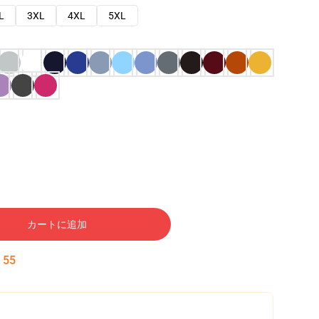
L
3XL
4XL
5XL
カートに追加
:
54