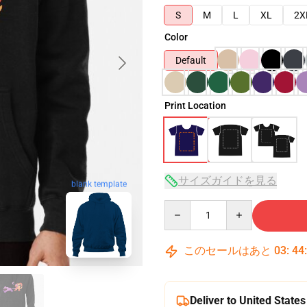
S
M
L
XL
2X
Color
Default
Print Location
サイズガイドを見る
blank template
Quantity
このセールはあと
03
:
44
Deliver to United States