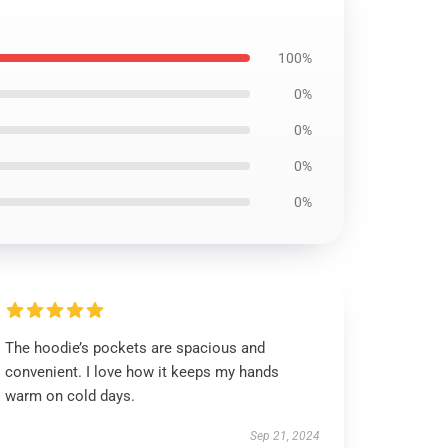
100%
0%
0%
0%
0%
The hoodie’s pockets are spacious and
convenient. I love how it keeps my hands
warm on cold days.
Sep 21, 2024