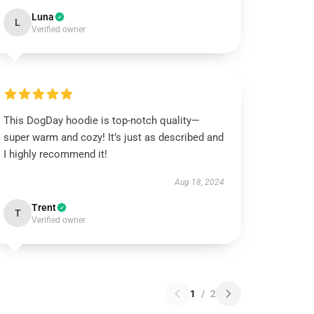
Luna
L
Verified owner
This DogDay hoodie is top-notch quality—
super warm and cozy! It’s just as described and
I highly recommend it!
Aug 18, 2024
Trent
T
Verified owner
1
/
2