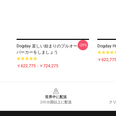
-20%
Dogday 楽しい始まりのプルオーバー
Dogday He
パーカーをしましょう
￥622,775
￥622,775 - ￥724,275
Footer
世界中に配送
200カ国以上に配送
クリ