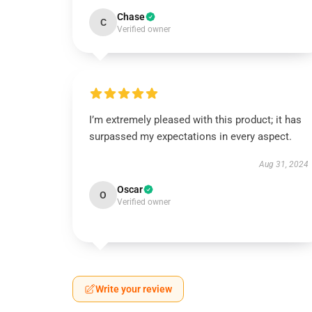
Chase
C
Verified owner
I’m extremely pleased with this product; it has
surpassed my expectations in every aspect.
Aug 31, 2024
Oscar
O
Verified owner
Write your review