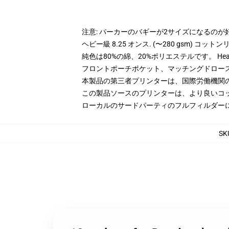
注意: パーカーのバギーが2サイズになるのが
ヘビー級 8.25 オンス. (〜280 gsm) コッ
純色は80%の綿、20%ポリエステルです。 Hea
フロントポーチポケット、マッチングドロー
本製品の第三者プリンターは、国際労働機関
この製品ソースのプリンターは、より良いコ
ローカルのサードパーティのフルフィルダー
SK