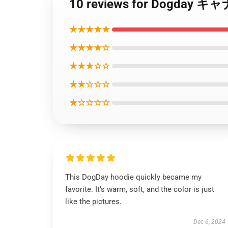
10 reviews for Dog
★★★★★
★★★★☆
★★★☆☆
★★☆☆☆
★☆☆☆☆
This DogDay hoodie quickly became my
favorite. It’s warm, soft, and the color is just
like the pictures.
Dec 6, 2024