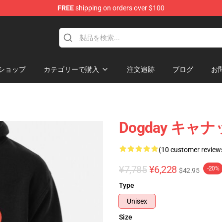
FREE
shipping on orders over $100
ショップ
カテゴリーで購入
注文追跡
ブログ
お
Dogday キ
(10 customer review
¥7,785
¥6,228
-20%
$42.95
Type
Unisex
Size