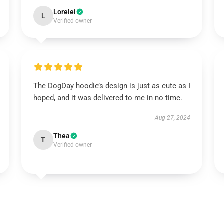
Lorelei
L
Verified owner
The DogDay hoodie’s design is just as cute as I
hoped, and it was delivered to me in no time.
Aug 27, 2024
Thea
T
Verified owner