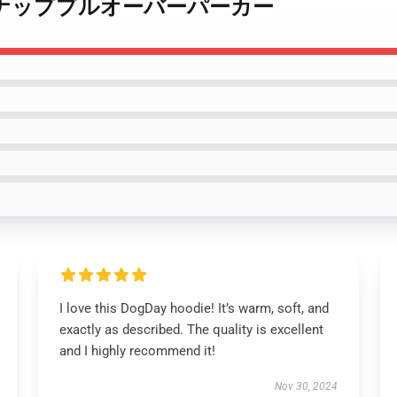
day キャナッププルオーバーパーカー
I love this DogDay hoodie! It’s warm, soft, and
exactly as described. The quality is excellent
and I highly recommend it!
Nov 30, 2024