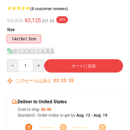
(8 customer reviews)
¥3,906
¥3,125
-20%
$21.55
Size
14x18x1.5cm
サイズガイドを見る
Quantity
カートに追加
このセールはあと
03
:
25
:
54
Deliver to United States
Cost to ship:
$6.99
Standard - Order today to get by
Aug. 12 - Aug. 19