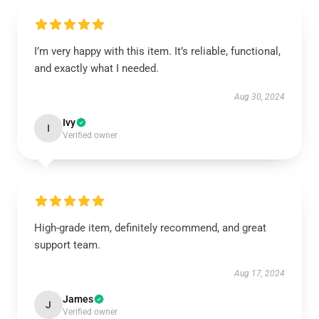
I’m very happy with this item. It’s reliable, functional,
and exactly what I needed.
Aug 30, 2024
Ivy
I
Verified owner
High-grade item, definitely recommend, and great
support team.
Aug 17, 2024
James
J
Verified owner