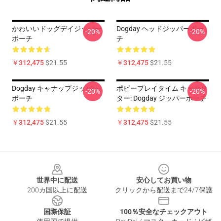
かわいいドッグデイジッパー
Dogday ヘッドジッパーポー
-20%
-20%
ポーチ
チ
￥312,475
$21.55
￥312,475
$21.55
Dogday キャナップジッパー
ポピープレイタイム キャラク
-20%
-20%
ポーチ
ター: Dogday ジッパーポーチ
￥312,475
$21.55
￥312,475
$21.55
Footer
世界中に配送
安心してお買い物
200カ国以上に配送
クリックから配送まで24/7保護
国際保証
100％安全なチェックアウト