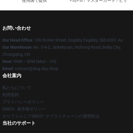
使用国で提供
PayPal / マスターカード / ビザ
お問い合わせ
Our Head Office
: 106 Stoten Street, Eagleby Eagleby, Qld 4207, Au
Our Warehouse
: No. 5-4-2, Jinkeliyuan, Wuhong Road, Beiliu City,
Chongqing, CN
Hour
: 9AM – 5PM (Mon – Fri)
Email
: contact@dog-day.shop
会社案内
私たちについて
利用規約
プライバシーポリシー
DMCA - 著作権ポリシー
カリフォルニアSB657: サプライチェーンの透明性法
当社のサポート