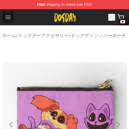
FREE
shipping on orders over $100
DogDay Store - Official DogDay Merchandise Shop
Open menu
ホーム
/
ドッグデーアクセサリー
/
ドッグデイジッパーポーチ