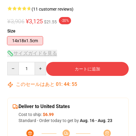
(11 customer reviews)
¥3,906
¥3,125
-20%
$21.55
Size
14x18x1.5cm
サイズガイドを見る
Quantity
カートに追加
このセールはあと
01
:
44
:
54
Deliver to United States
Cost to ship:
$6.99
Standard - Order today to get by
Aug. 16 - Aug. 23