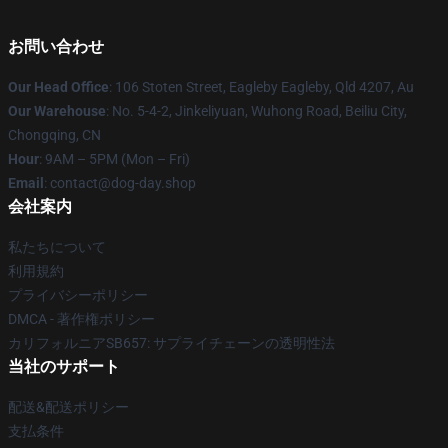
お問い合わせ
Our Head Office
: 106 Stoten Street, Eagleby Eagleby, Qld 4207, Au
Our Warehouse
: No. 5-4-2, Jinkeliyuan, Wuhong Road, Beiliu City,
Chongqing, CN
Hour
: 9AM – 5PM (Mon – Fri)
Email
: contact@dog-day.shop
会社案内
私たちについて
利用規約
プライバシーポリシー
DMCA - 著作権ポリシー
カリフォルニアSB657: サプライチェーンの透明性法
当社のサポート
配送&配送ポリシー
支払条件