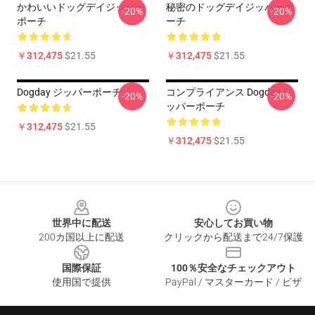
かわいいドッグデイジッパー
秘密のドッグデイジッパーポ
-20%
-20%
ポーチ
ーチ
￥312,475
$21.55
￥312,475
$21.55
Dogday ジッパーポーチ
コンプライアンス Dogday ジ
-20%
-20%
ッパーポーチ
￥312,475
$21.55
￥312,475
$21.55
Footer
世界中に配送
安心してお買い物
200カ国以上に配送
クリックから配送まで24/7保護
国際保証
100％安全なチェックアウト
使用国で提供
PayPal / マスターカード / ビザ