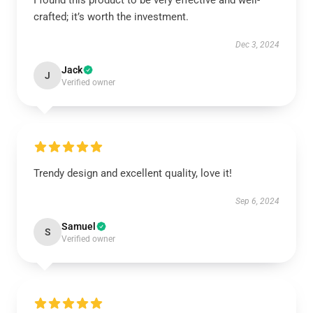
I found this product to be very effective and well-
crafted; it’s worth the investment.
Dec 3, 2024
Jack
J
Verified owner
Trendy design and excellent quality, love it!
Sep 6, 2024
Samuel
S
Verified owner