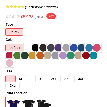
(12 customer reviews)
¥7,422
¥5,938
-20%
$40.95
Type
Unisex
Color
Default
Size
S
M
L
XL
2XL
3XL
4XL
5XL
Print Location