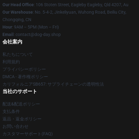
Our Head Office
: 106 Stoten Street, Eagleby Eagleby, Qld 4207, Au
Our Warehouse
: No. 5-4-2, Jinkeliyuan, Wuhong Road, Beiliu City,
Chongqing, CN
Hour
: 9AM – 5PM (Mon – Fri)
Email
: contact@dog-day.shop
会社案内
私たちについて
利用規約
プライバシーポリシー
DMCA - 著作権ポリシー
カリフォルニアSB657: サプライチェーンの透明性法
当社のサポート
配送&配送ポリシー
支払条件
返品・返金ポリシー
お問い合わせ
カスタマーサポート(FAQ)