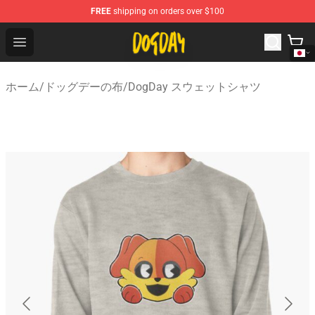
FREE
shipping on orders over $100
DogDay Store - Official DogDay Merchandise Shop
Open menu
ホーム
/
ドッグデーの布
/
DogDay スウェットシャツ