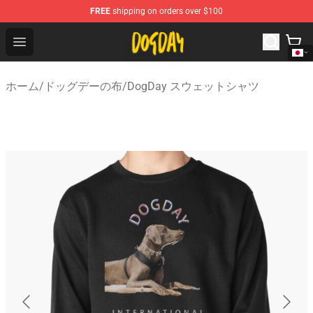
FREE
shipping on orders over $100
DogDay Store - Official DogDay Merchandise Shop
Open menu
ホーム
/
ドッグデーの布
/
DogDay スウェットシャツ