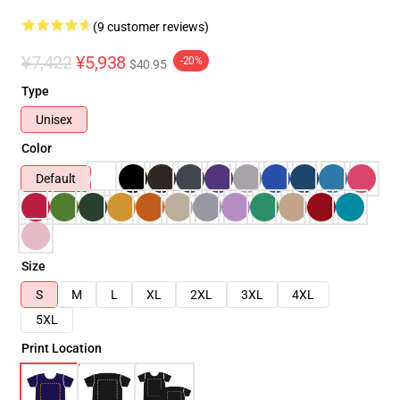
(9 customer reviews)
¥7,422
¥5,938
-20%
$40.95
Type
Unisex
Color
Default
Size
S
M
L
XL
2XL
3XL
4XL
5XL
Print Location