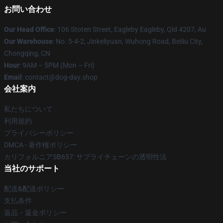
お問い合わせ
Our Head Office
: 106 Stoten Street, Eagleby Eagleby, Qld 4207, Au
Our Warehouse
: No. 5-4-2, Jinkeliyuan, Wuhong Road, Beiliu City,
Chongqing, CN
Hour
: 9AM – 5PM (Mon – Fri)
Email
: contact@dog-day.shop
会社案内
私たちについて
利用規約
プライバシーポリシー
DMCA - 著作権ポリシー
カリフォルニアSB657: サプライチェーンの透明性法
当社のサポート
配送&配送ポリシー
支払条件
返品・返金ポリシー