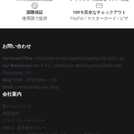
国際保証
100％安全なチェックアウト
使用国で提供
PayPal / マスターカード / ビザ
お問い合わせ
Our Head Office
: 106 Stoten Street, Eagleby Eagleby, Qld 4207, Au
Our Warehouse
: No. 5-4-2, Jinkeliyuan, Wuhong Road, Beiliu City,
Chongqing, CN
Hour
: 9AM – 5PM (Mon – Fri)
Email
: contact@dog-day.shop
会社案内
私たちについて
利用規約
プライバシーポリシー
DMCA - 著作権ポリシー