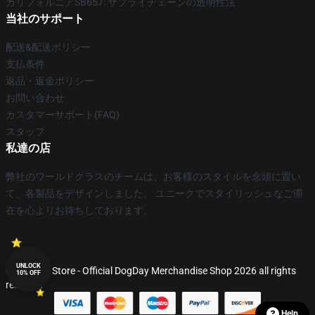
カリフォルニアSB657: サプライチェーンの透明性法
当社のサポート
配送&配送ポリシー
支払条件
返品・返金ポリシー
お問い合わせ
カスタマーサポート(FAQ)
スタッフ
私達の店
弊社のワールドクラスのチームは、お客様のスタイルを念頭に置い
て、各製品をデザインしました。 ユニークでスタイリッシュなご滞
在を心よりお待ちしております。
UNLOCK
© DogDay Store - Official DogDay Merchandise Shop 2026 all rights
10% OFF
reserved
Help