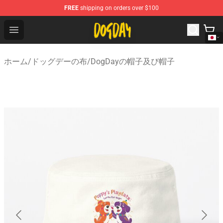
FREE
shipping on orders over $100
DogDay Store - Official DogDay Merchandise Shop
Open menu
ホーム
/
ドッグデーの布
/
DogDayの帽子及び帽子