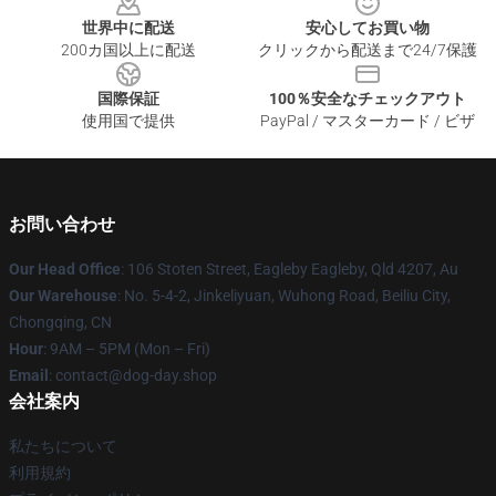
世界中に配送
安心してお買い物
200カ国以上に配送
クリックから配送まで24/7保護
国際保証
100％安全なチェックアウト
使用国で提供
PayPal / マスターカード / ビザ
お問い合わせ
Our Head Office
: 106 Stoten Street, Eagleby Eagleby, Qld 4207, Au
Our Warehouse
: No. 5-4-2, Jinkeliyuan, Wuhong Road, Beiliu City,
Chongqing, CN
Hour
: 9AM – 5PM (Mon – Fri)
Email
: contact@dog-day.shop
会社案内
私たちについて
利用規約