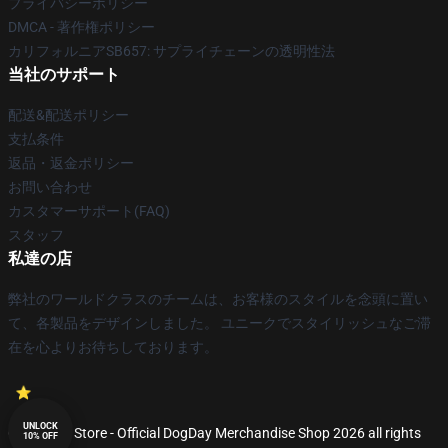
プライバシーポリシー
DMCA - 著作権ポリシー
カリフォルニアSB657: サプライチェーンの透明性法
当社のサポート
配送&配送ポリシー
支払条件
返品・返金ポリシー
お問い合わせ
カスタマーサポート(FAQ)
スタッフ
私達の店
弊社のワールドクラスのチームは、お客様のスタイルを念頭に置い
て、各製品をデザインしました。 ユニークでスタイリッシュなご滞
在を心よりお待ちしております。
UNLOCK
© DogDay Store - Official DogDay Merchandise Shop 2026 all rights
10% OFF