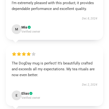
I’m extremely pleased with this product; it provides
dependable performance and excellent quality.
Dec 8, 2024
Mia
M
Verified owner
The DogDay mug is perfect! It’s beautifully crafted
and exceeds all my expectations. My tea rituals are
now even better.
Dec 2, 2024
Elias
E
Verified owner