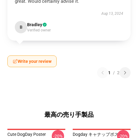
great. Would certainly advise it.
Aug 13, 2024
Bradley
B
Verified owner
Write your review
1
/
2
最高の売り手製品
Cute DogDay Poster
Dogday キャナップポスター
-20%
-20%