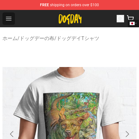
FREE
shipping on orders over $100
DogDay Store - Official DogDay Merchandise Shop
Open menu
ホーム
/
ドッグデーの布
/
ドッグデイTシャツ