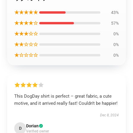
★★★★★
43%
★★★★☆
57%
★★★☆☆
0%
★★☆☆☆
0%
★☆☆☆☆
0%
This DogDay shirt is perfect – great fabric, a cute
motive, and it arrived really fast! Couldn’t be happier!
Dec 8, 2024
Dorian
D
Verified owner