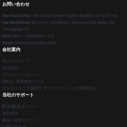
お問い合わせ
Our Head Office
: 106 Stoten Street, Eagleby Eagleby, Qld 4207, Au
Our Warehouse
: No. 5-4-2, Jinkeliyuan, Wuhong Road, Beiliu City,
Chongqing, CN
Hour
: 9AM – 5PM (Mon – Fri)
Email
: contact@dog-day.shop
会社案内
私たちについて
利用規約
プライバシーポリシー
DMCA - 著作権ポリシー
カリフォルニアSB657: サプライチェーンの透明性法
当社のサポート
配送&配送ポリシー
支払条件
返品・返金ポリシー
お問い合わせ