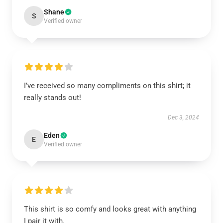
Shane
S
Verified owner
I’ve received so many compliments on this shirt; it
really stands out!
Dec 3, 2024
Eden
E
Verified owner
This shirt is so comfy and looks great with anything
I pair it with.