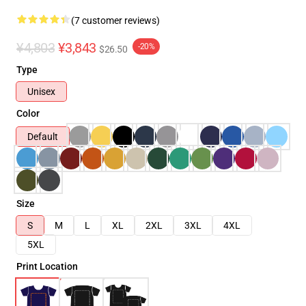
(7 customer reviews)
¥4,803
¥3,843
-20%
$26.50
Type
Unisex
Color
Default
Size
S
M
L
XL
2XL
3XL
4XL
5XL
Print Location